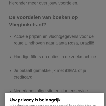
hieronder meer over jouw voordelen.
De voordelen van boeken op
Vliegtickets.nl?
Actuele prijzen en vluchtgegevens voor de
route Eindhoven naar Santa Rosa, Brazilië
Handige filters en opties in de zoekmachine
Je betaalt gemakkelijk met iDEAL of je
creditcard
Nederlandstalige site en klantenservice:
365 dagen per jaar bereikbaar
Uw privacy is belangrijk
Wij gebruiken standaard strikt noodzakelijke cookies. Met uw