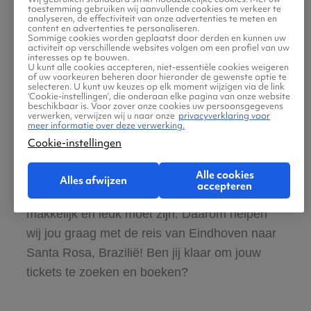
toestemming gebruiken wij aanvullende cookies om verkeer te
Zeker van veilig boeken en betalen
analyseren, de effectiviteit van onze advertenties te meten en
content en advertenties te personaliseren.
Sommige cookies worden geplaatst door derden en kunnen uw
activiteit op verschillende websites volgen om een profiel van uw
Boek ook direct een hotel of huurauto voor
interesses op te bouwen.
U kunt alle cookies accepteren, niet-essentiële cookies weigeren
in Santa Rosa, Brazilië
of uw voorkeuren beheren door hieronder de gewenste optie te
selecteren. U kunt uw keuzes op elk moment wijzigen via de link
‘Cookie-instellingen’, die onderaan elke pagina van onze website
beschikbaar is. Voor zover onze cookies uw persoonsgegevens
Gratis tips, reisadvies en speciale
verwerken, verwijzen wij u naar onze
privacyverklaring voor
meer informatie over deze verwerking.
aanbiedingen voor vliegtickets Eindhoven
Cookie-instellingen
naar Santa Rosa, Brazilië
Alle cookies
Alles afwijzen
accepteren
Wij vinden dat de zoektocht naar vliegtickets
makkelijk en leuk moet zijn. Daarom helpen
wij jou graag met de reis van Eindhoven naar
Santa Rosa, Brazilië! Ben jij klaar om jouw
tickets te zoeken en boeken?