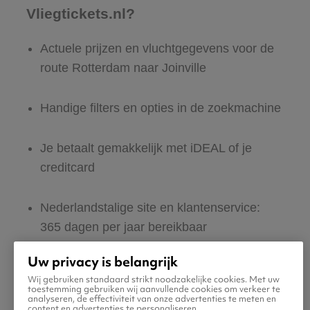
Vliegtickets.nl?
Actuele prijzen en vluchtgegevens voor de
route Rotterdam naar Joinville
Handige filters en opties in de zoekmachine
Je betaalt gemakkelijk met iDEAL of je
creditcard
Nederlandstalige site en klantenservice:
365 dagen per jaar bereikbaar
Uw privacy is belangrijk
Zeker van veilig boeken en betalen
Wij gebruiken standaard strikt noodzakelijke cookies. Met uw
toestemming gebruiken wij aanvullende cookies om verkeer te
analyseren, de effectiviteit van onze advertenties te meten en
Boek ook direct een hotel of huurauto voor
content en advertenties te personaliseren.