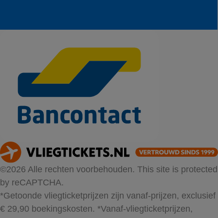
©2026 Alle rechten voorbehouden. This site is protected
by reCAPTCHA.
*Getoonde vliegticketprijzen zijn vanaf-prijzen, exclusief
€ 29,90 boekingskosten.
*Vanaf-vliegticketprijzen,