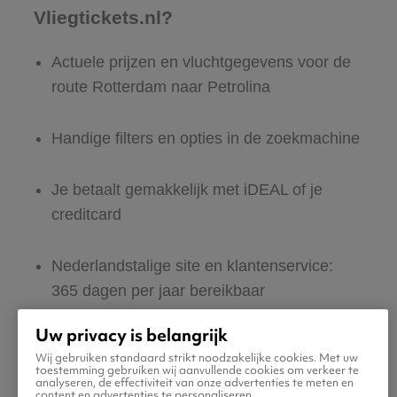
Vliegtickets.nl?
Actuele prijzen en vluchtgegevens voor de
route Rotterdam naar Petrolina
Handige filters en opties in de zoekmachine
Je betaalt gemakkelijk met iDEAL of je
creditcard
Nederlandstalige site en klantenservice:
365 dagen per jaar bereikbaar
Uw privacy is belangrijk
Zeker van veilig boeken en betalen
Wij gebruiken standaard strikt noodzakelijke cookies. Met uw
toestemming gebruiken wij aanvullende cookies om verkeer te
analyseren, de effectiviteit van onze advertenties te meten en
Boek ook direct een hotel of huurauto voor
content en advertenties te personaliseren.