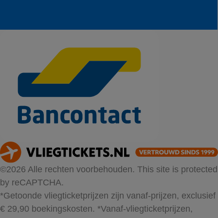
©2026 Alle rechten voorbehouden. This site is protected
by reCAPTCHA.
*Getoonde vliegticketprijzen zijn vanaf-prijzen, exclusief
€ 29,90 boekingskosten.
*Vanaf-vliegticketprijzen,