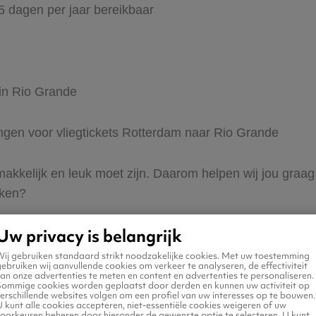
65 dagen per jaar bereikbaar
 in Rio Grande
dingen voor vliegtickets Rotterdam naar Rio Grande
 makkelijk en leuk moet zijn. Daarom helpen wij jou gra
eken?
Uw privacy is belangrijk
Wij gebruiken standaard strikt noodzakelijke cookies. Met uw toestemming
ebruiken wij aanvullende cookies om verkeer te analyseren, de effectiviteit
an onze advertenties te meten en content en advertenties te personaliseren.
Sommige cookies worden geplaatst door derden en kunnen uw activiteit op
erschillende websites volgen om een profiel van uw interesses op te bouwen.
n naar Rio Grande
 kunt alle cookies accepteren, niet-essentiële cookies weigeren of uw
voorkeuren beheren door hieronder de gewenste optie te selecteren. U kunt