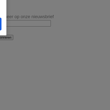
onneer op onze nieuwsbrief
onneren