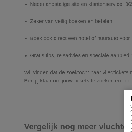
Nederlandstalige site en klantenservice: 3
Zeker van veilig boeken en betalen
Boek ook direct een hotel of huurauto voor
Gratis tips, reisadvies en speciale aanbie
Wij vinden dat de zoektocht naar vliegtickets
Ben jij klaar om jouw tickets te zoeken en bo
g
v
v
Vergelijk nog meer vluchte
U