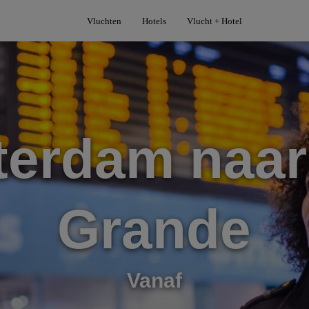
Vluchten
Hotels
Vlucht + Hotel
terdam naar
Grande
Vanaf