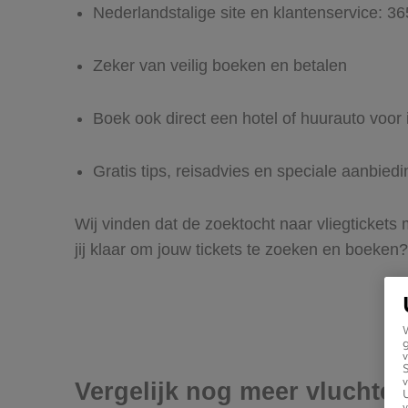
Nederlandstalige site en klantenservice: 3
Zeker van veilig boeken en betalen
Boek ook direct een hotel of huurauto voor 
Gratis tips, reisadvies en speciale aanbied
Wij vinden dat de zoektocht naar vliegtickets
jij klaar om jouw tickets te zoeken en boeken?
g
v
v
Vergelijk nog meer vluchte
U