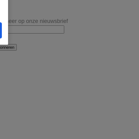
onneer op onze nieuwsbrief
onneren