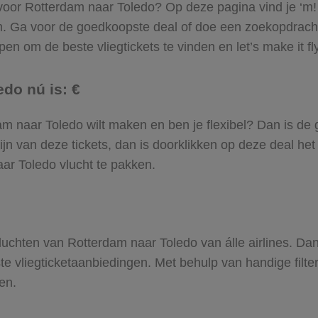
l voor Rotterdam naar Toledo? Op deze pagina vind je ‘m! 
am. Ga voor de goedkoopste deal of doe een zoekopdrach
en om de beste vliegtickets te vinden en let’s make it fl
edo nú is: €
rdam naar Toledo wilt maken en ben je flexibel? Dan is de
jn van deze tickets, dan is doorklikken op deze deal het
naar Toledo vlucht te pakken.
 vluchten van Rotterdam naar Toledo van álle airlines. Da
ste vliegticketaanbiedingen. Met behulp van handige filte
en.