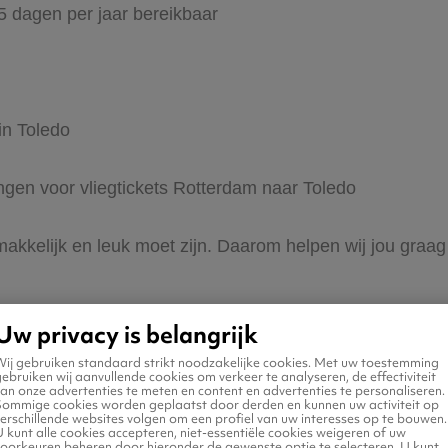
65 dagen per jaar bereikbaar
in Toledo
ingen voor vliegtickets Rotterdam naar Toledo
 makkelijk en leuk moet zijn. Daarom helpen wij jou gra
Uw privacy is belangrijk
Wij gebruiken standaard strikt noodzakelijke cookies. Met uw toestemming
ebruiken wij aanvullende cookies om verkeer te analyseren, de effectiviteit
an onze advertenties te meten en content en advertenties te personaliseren.
Sommige cookies worden geplaatst door derden en kunnen uw activiteit op
erschillende websites volgen om een profiel van uw interesses op te bouwen.
n naar Toledo
 kunt alle cookies accepteren, niet-essentiële cookies weigeren of uw
voorkeuren beheren door hieronder de gewenste optie te selecteren. U kunt