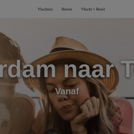
Vluchten
Hotels
Vlucht + Hotel
rdam naar 
Vanaf