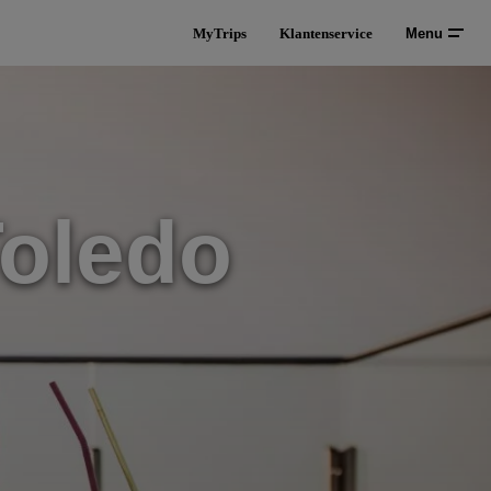
MyTrips
Klantenservice
Menu
Toledo