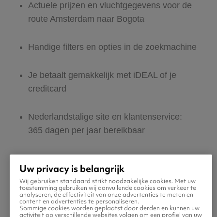
Actuele prijzen en vluchtgegevens voor de
route Amsterdam naar Bogota
Handige filters en opties in de zoekmachine
Je betaalt gemakkelijk met iDEAL of je
creditcard
Nederlandstalige site en klantenservice:
365 dagen per jaar bereikbaar
Zeker van veilig boeken en betalen
Uw privacy is belangrijk
Wij gebruiken standaard strikt noodzakelijke cookies. Met uw
Boek ook direct een hotel of huurauto voor
toestemming gebruiken wij aanvullende cookies om verkeer te
analyseren, de effectiviteit van onze advertenties te meten en
in Bogota
content en advertenties te personaliseren.
Sommige cookies worden geplaatst door derden en kunnen uw
activiteit op verschillende websites volgen om een profiel van uw