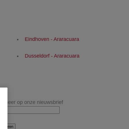
Eindhoven - Araracuara
Dusseldorf - Araracuara
onneer op onze nieuwsbrief
onneren