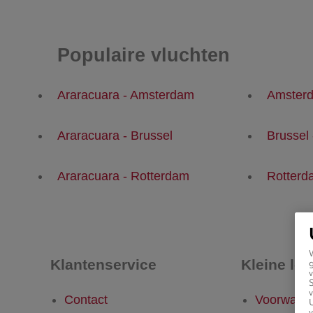
Populaire vluchten
Araracuara - Amsterdam
Amsterd
Araracuara - Brussel
Brussel 
Araracuara - Rotterdam
Rotterd
Klantenservice
Kleine let
g
v
v
Contact
Voorwaar
U