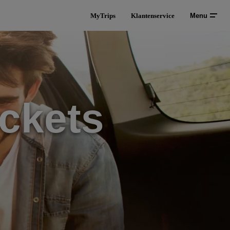
MyTrips
Klantenservice
Menu
ckets