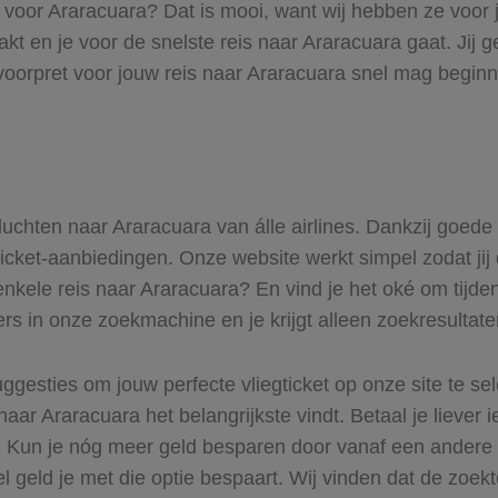
s voor Araracuara? Dat is mooi, want wij hebben ze voor 
akt en je voor de snelste reis naar Araracuara gaat. Jij
voorpret voor jouw reis naar Araracuara snel mag beginne
 vluchten naar Araracuara van álle airlines. Dankzij goede
gticket-aanbiedingen. Onze website werkt simpel zodat jij 
enkele reis naar Araracuara? En vind je het oké om tijden
ers in onze zoekmachine en je krijgt alleen zoekresultat
ggesties om jouw perfecte vliegticket op onze site te se
naar Araracuara het belangrijkste vindt. Betaal je liever
r. Kun je nóg meer geld besparen door vanaf een andere
el geld je met die optie bespaart. Wij vinden dat de zoek