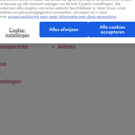
w keuzes op elk moment wijzigen via de link ‘Cookie-instellingen’, die
onderaan elke pagina van onze website beschikbaar is. Voor zover onze
klaring
Hotels
cookies uw persoonsgegevens verwerken, verwijzen wij u naar
onze
privacyverklaring voor meer informatie over deze verwerking.
Alle cookies
ice
Vlucht + hotel
Alles afwijzen
Cookie-
accepteren
instellingen
ransparantie
Airlines
eid
tellingen