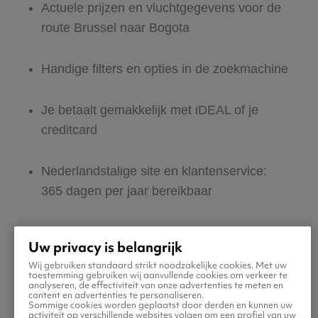
Actuele prijzen en vluchtgegevens voor de
route Brussel naar Bogota
Handige filters en opties in de zoekmachine
Je betaalt gemakkelijk met iDEAL of je
creditcard
Nederlandstalige site en klantenservice:
365 dagen per jaar bereikbaar
Zeker van veilig boeken en betalen
Uw privacy is belangrijk
Wij gebruiken standaard strikt noodzakelijke cookies. Met uw
Boek ook direct een hotel of huurauto voor
toestemming gebruiken wij aanvullende cookies om verkeer te
analyseren, de effectiviteit van onze advertenties te meten en
in Bogota
content en advertenties te personaliseren.
Sommige cookies worden geplaatst door derden en kunnen uw
activiteit op verschillende websites volgen om een profiel van uw