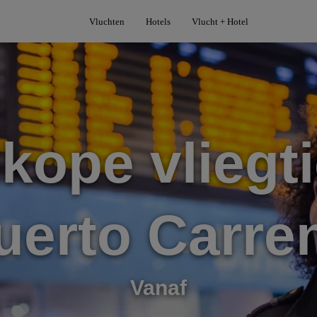
Vluchten
Hotels
Vlucht + Hotel
kope vliegti
uerto Carre
Vanaf