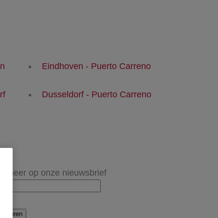
en
Eindhoven - Puerto Carreno
rf
Dusseldorf - Puerto Carreno
onneer op onze nieuwsbrief
onneren