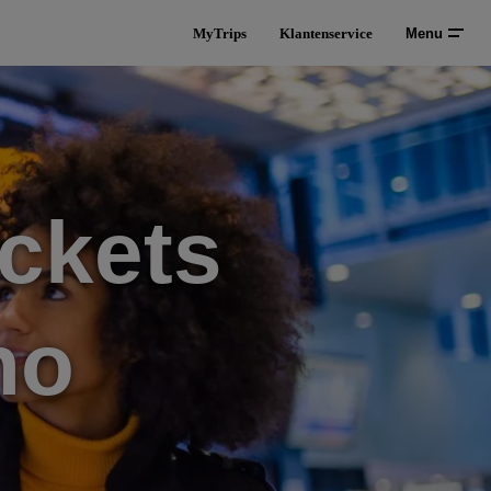
MyTrips
Klantenservice
Menu
ckets
no