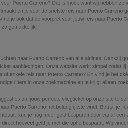
s voor Puerto Carreno? Dat is mooi, want wij hebben ze v
itmaakt en je voor de snelste reis naar Puerto Carreno ga
ind je ook dat de voorpret voor jouw reis naar Puerto C
 zo gemakkelijk!
 vluchten naar Puerto Carreno van álle airlines. Dankzij 
gticket-aanbiedingen. Onze website werkt simpel zodat jij
r of enkele reis naar Puerto Carreno? En vind je het oké
ndige filters in onze zoekmachine en je krijgt alleen zoe
ggesties om jouw perfecte vliegticket op onze site te se
naar Puerto Carreno het belangrijkste vindt. Betaal je li
uchtduur. Kun je nóg meer geld besparen door vanaf een
 direct hoeveel geld je met die optie bespaart. Wij vinde