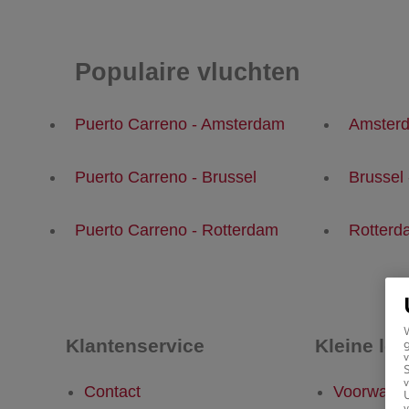
Populaire vluchten
Puerto Carreno - Amsterdam
Amsterd
Puerto Carreno - Brussel
Brussel
Puerto Carreno - Rotterdam
Rotterd
Klantenservice
Kleine let
g
v
v
Contact
Voorwaar
U