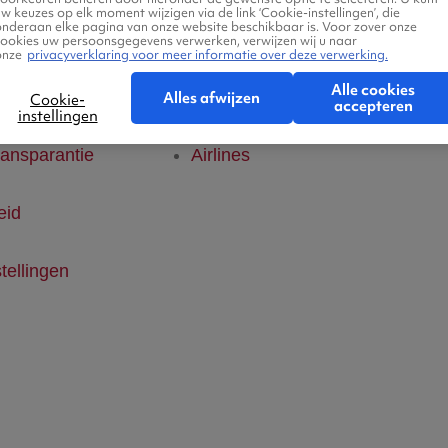
w keuzes op elk moment wijzigen via de link ‘Cookie-instellingen’, die
onderaan elke pagina van onze website beschikbaar is. Voor zover onze
klaring
Hotels
cookies uw persoonsgegevens verwerken, verwijzen wij u naar
onze
privacyverklaring voor meer informatie over deze verwerking.
Alle cookies
ice
Vlucht + hotel
Alles afwijzen
Cookie-
accepteren
instellingen
ransparantie
Airlines
eid
tellingen