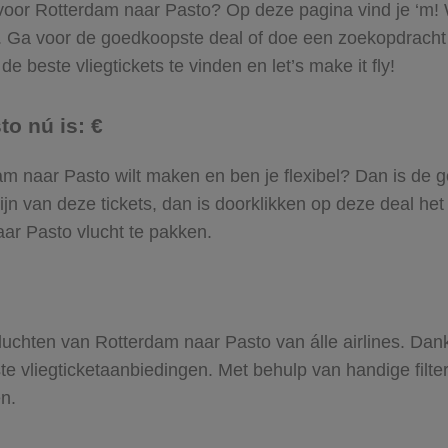
l voor Rotterdam naar Pasto? Op deze pagina vind je ‘m! W
m. Ga voor de goedkoopste deal of doe een zoekopdrach
e beste vliegtickets te vinden en let’s make it fly!
to nú is: €
rdam naar Pasto wilt maken en ben je flexibel? Dan is de 
jn van deze tickets, dan is doorklikken op deze deal het
naar Pasto vlucht te pakken.
 vluchten van Rotterdam naar Pasto van álle airlines. Dan
ste vliegticketaanbiedingen. Met behulp van handige filte
n.