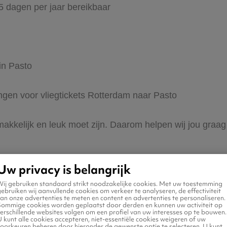
65 dagen per jaar bereikbaar
in Pasto
ingen voor vliegtickets Rotterdam naar Pasto
 makkelijk en leuk moet zijn. Daarom helpen wij jou graag
Uw privacy is belangrijk
Wij gebruiken standaard strikt noodzakelijke cookies. Met uw toestemming
ebruiken wij aanvullende cookies om verkeer te analyseren, de effectiviteit
an onze advertenties te meten en content en advertenties te personaliseren.
Sommige cookies worden geplaatst door derden en kunnen uw activiteit op
erschillende websites volgen om een profiel van uw interesses op te bouwen.
 naar Pasto
 kunt alle cookies accepteren, niet-essentiële cookies weigeren of uw
voorkeuren beheren door hieronder de gewenste optie te selecteren. U kunt