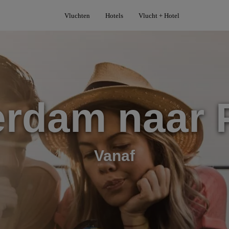
Vluchten
Hotels
Vlucht + Hotel
erdam naar 
Vanaf