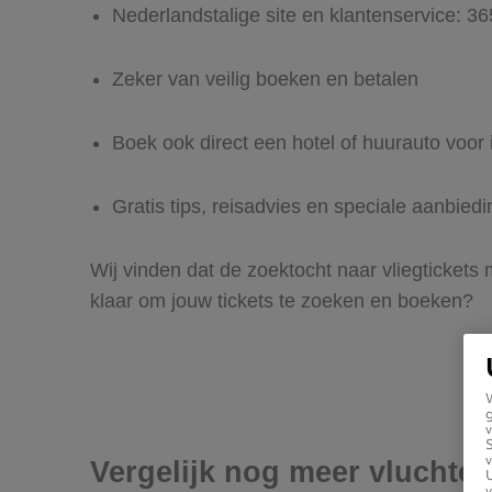
Nederlandstalige site en klantenservice: 3
Zeker van veilig boeken en betalen
Boek ook direct een hotel of huurauto voor 
Gratis tips, reisadvies en speciale aanbied
Wij vinden dat de zoektocht naar vliegtickets
klaar om jouw tickets te zoeken en boeken?
g
v
v
Vergelijk nog meer vluchten
U