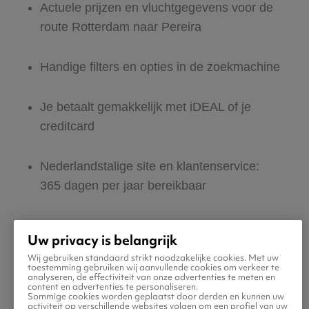
Actuele prijzen en vluchtgegevens voor de
route Rotterdam naar Pereira
Handige filters en opties in de zoekmachine
Je betaalt gemakkelijk met iDEAL of je
creditcard
Nederlandstalige site en klantenservice:
365 dagen per jaar bereikbaar
Zeker van veilig boeken en betalen
Uw privacy is belangrijk
Wij gebruiken standaard strikt noodzakelijke cookies. Met uw
Boek ook direct een hotel of huurauto voor
toestemming gebruiken wij aanvullende cookies om verkeer te
analyseren, de effectiviteit van onze advertenties te meten en
in Pereira
content en advertenties te personaliseren.
Sommige cookies worden geplaatst door derden en kunnen uw
activiteit op verschillende websites volgen om een profiel van uw