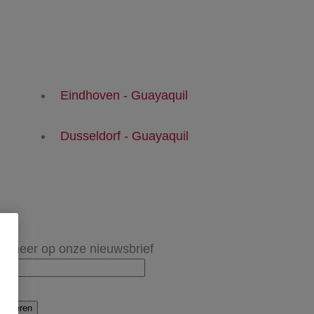
Eindhoven - Guayaquil
Dusseldorf - Guayaquil
onneer op onze nieuwsbrief
onneren