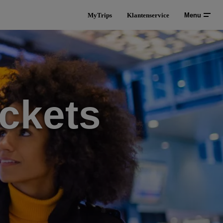
MyTrips
Klantenservice
Menu
ckets