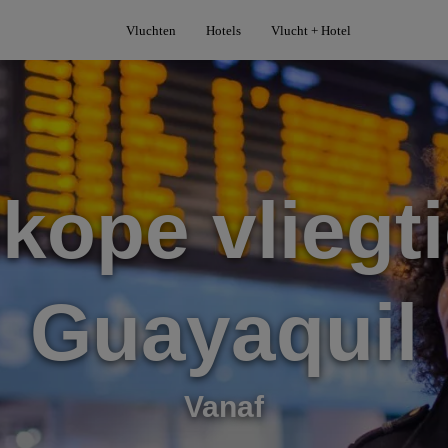
Vluchten
Hotels
Vlucht + Hotel
kope vliegti
Guayaquil
Vanaf