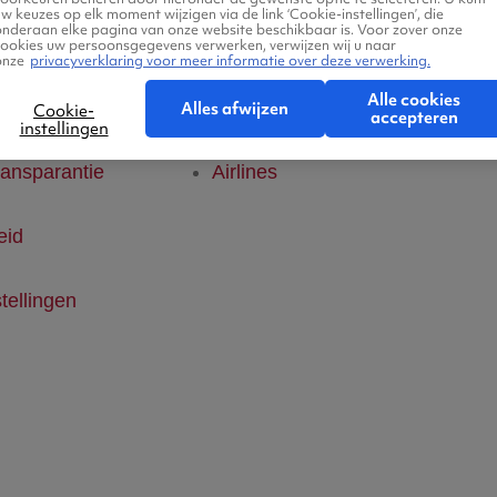
w keuzes op elk moment wijzigen via de link ‘Cookie-instellingen’, die
onderaan elke pagina van onze website beschikbaar is. Voor zover onze
klaring
Hotels
cookies uw persoonsgegevens verwerken, verwijzen wij u naar
onze
privacyverklaring voor meer informatie over deze verwerking.
Alle cookies
ice
Vlucht + hotel
Alles afwijzen
Cookie-
accepteren
instellingen
ransparantie
Airlines
eid
tellingen