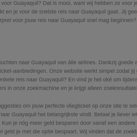
s voor Guayaquil? Dat is mooi, want wij hebben ze voor j
kt en je voor de snelste reis naar Guayaquil gaat. Jij g
rpret voor jouw reis naar Guayaquil snel mag beginnen? 
 vluchten naar Guayaquil van álle airlines. Dankzij goede
gticket-aanbiedingen. Onze website werkt simpel zodat jij
enkele reis naar Guayaquil? En vind je het oké om tijdens
ers in onze zoekmachine en je krijgt alleen zoekresultat
ggesties om jouw perfecte vliegticket op onze site te se
naar Guayaquil het belangrijkste vindt. Betaal je liever 
r. Kun je nóg meer geld besparen door vanaf een andere
el geld je met die optie bespaart. Wij vinden dat de zoek