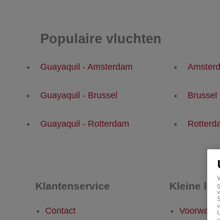
Populaire vluchten
Guayaquil - Amsterdam
Amsterd
Guayaquil - Brussel
Brussel
Guayaquil - Rotterdam
Rotterd
Klantenservice
Kleine let
g
v
v
Contact
Voorwaar
U