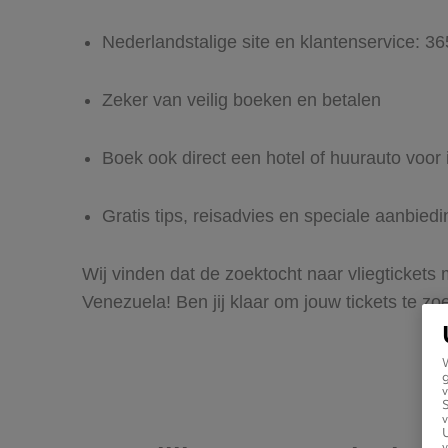
Nederlandstalige site en klantenservice: 3
Zeker van veilig boeken en betalen
Boek ook direct een hotel of huurauto voor
Gratis tips, reisadvies en speciale aanbie
Wij vinden dat de zoektocht naar vliegtickets
Venezuela! Ben jij klaar om jouw tickets te 
g
v
v
U