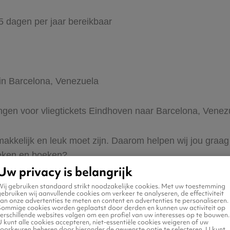
65 dagen per jaar bereikbaar
 in Barcelona, Venezuela
dingen voor vliegtickets Eindhoven naar Barcelona, Venez
 makkelijk en leuk moet zijn. Daarom helpen wij jou gra
zoeken en boeken?
Uw privacy is belangrijk
Wij gebruiken standaard strikt noodzakelijke cookies. Met uw toestemming
ebruiken wij aanvullende cookies om verkeer te analyseren, de effectiviteit
an onze advertenties te meten en content en advertenties te personaliseren.
Sommige cookies worden geplaatst door derden en kunnen uw activiteit op
erschillende websites volgen om een profiel van uw interesses op te bouwen.
 kunt alle cookies accepteren, niet-essentiële cookies weigeren of uw
voorkeuren beheren door hieronder de gewenste optie te selecteren. U kunt