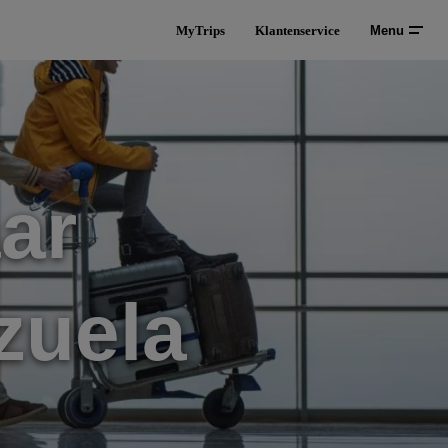
MyTrips
Klantenservice
Menu
ar
zuela