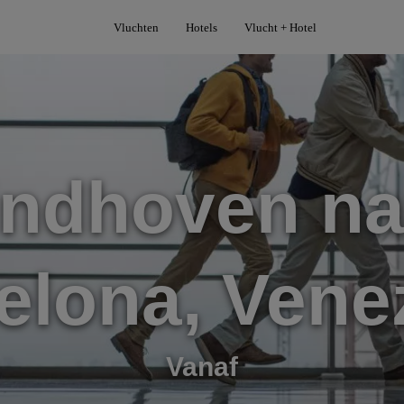
Vluchten
Hotels
Vlucht + Hotel
indhoven na
elona, Vene
Vanaf