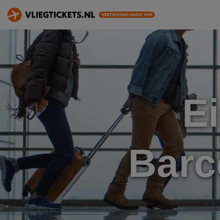
E
Barc