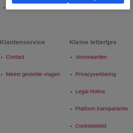
Man - Rotterdam
Rotterdam - Man
Klantenservice
Kleine lettertjes
Contact
Voorwaarden
Meest gestelde vragen
Privacyverklaring
Legal Notice
Platform transparantie
Cookiebeleid