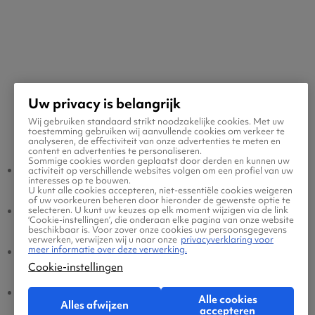
Uw privacy is belangrijk
Wij gebruiken standaard strikt noodzakelijke cookies. Met uw
Populaire vluchten
toestemming gebruiken wij aanvullende cookies om verkeer te
analyseren, de effectiviteit van onze advertenties te meten en
content en advertenties te personaliseren.
Sommige cookies worden geplaatst door derden en kunnen uw
Man - Amsterdam
Amsterdam - Man
activiteit op verschillende websites volgen om een profiel van uw
interesses op te bouwen.
U kunt alle cookies accepteren, niet-essentiële cookies weigeren
of uw voorkeuren beheren door hieronder de gewenste optie te
Man - Eindhoven
Eindhoven - Man
selecteren. U kunt uw keuzes op elk moment wijzigen via de link
‘Cookie-instellingen’, die onderaan elke pagina van onze website
beschikbaar is. Voor zover onze cookies uw persoonsgegevens
verwerken, verwijzen wij u naar onze
privacyverklaring voor
meer informatie over deze verwerking.
Man - Brussel
Brussel - Man
Cookie-instellingen
Man - Dusseldorf
Dusseldorf - Man
Alle cookies
Alles afwijzen
accepteren