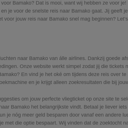
ts voor Bamako? Dat is mooi, want wij hebben ze voor je!
 en je voor de snelste reis naar Bamako gaat. Jij geeft 
et voor jouw reis naar Bamako snel mag beginnen? Let’s
 vluchten naar Bamako van álle airlines. Dankzij goede af
biedingen. Onze website werkt simpel zodat jij die ticke
 Bamako? En vind je het oké om tijdens deze reis over te 
zoekmachine en je krijgt alleen zoekresultaten die bij jo
ggesties om jouw perfecte vliegticket op onze site te se
naar Bamako het belangrijkste vindt. Betaal je liever iet
 Kun je nóg meer geld besparen door vanaf een andere 
 je met die optie bespaart. Wij vinden dat de zoektocht na