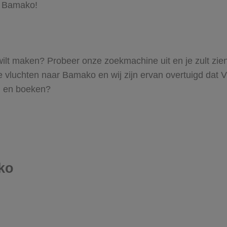
r Bamako!
o wilt maken? Probeer onze zoekmachine uit en je zult zi
luchten naar Bamako en wij zijn ervan overtuigd dat Vlie
en en boeken?
ko