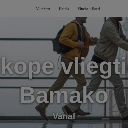
Vluchten
Hotels
Vlucht + Hotel
kope vliegti
Bamako
Vanaf