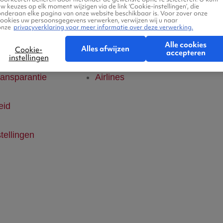
w keuzes op elk moment wijzigen via de link ‘Cookie-instellingen’, die
onderaan elke pagina van onze website beschikbaar is. Voor zover onze
klaring
Hotels
cookies uw persoonsgegevens verwerken, verwijzen wij u naar
onze
privacyverklaring voor meer informatie over deze verwerking.
Alle cookies
ice
Vlucht + hotel
Alles afwijzen
Cookie-
accepteren
instellingen
ransparantie
Airlines
eid
tellingen