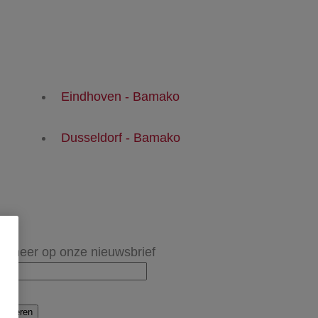
Eindhoven - Bamako
Dusseldorf - Bamako
onneer op onze nieuwsbrief
onneren