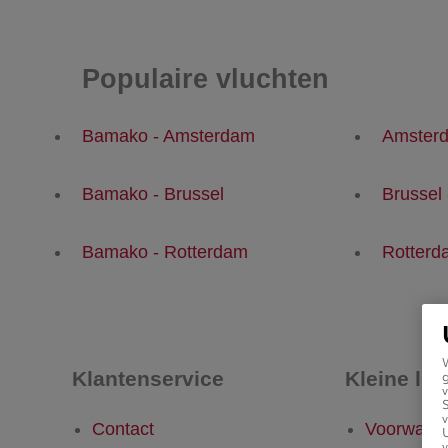
Populaire vluchten
Bamako - Amsterdam
Amster
Bamako - Brussel
Brussel
Bamako - Rotterdam
Rotterd
Klantenservice
Kleine let
g
v
v
Contact
Voorwaar
U