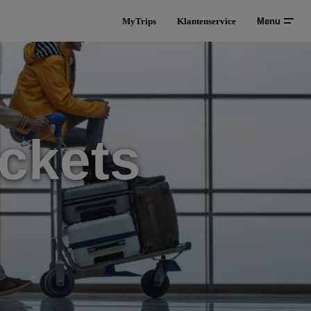
MyTrips
Klantenservice
Menu
ckets