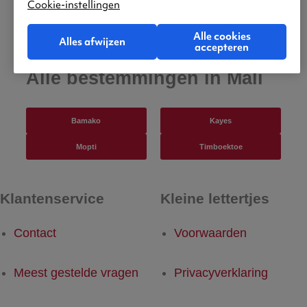
Cookie-instellingen
Alle cookies
Alles afwijzen
accepteren
Alle bestemmingen in Mali
Bamako
Kayes
Mopti
Timboektoe
Klantenservice
Kleine lettertjes
Contact
Voorwaarden
Meest gestelde vragen
Privacyverklaring