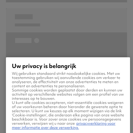
Uw privacy is belangrijk
Wij gebruiken standaard strikt noodzakelijke cookies. Met uw
toestemming gebruiken wij aanvullende cookies om verkeer te
analyseren, de effectiviteit van onze advertenties te meten en
content en advertenties te personaliseren.
Sommige cookies worden geplaatst door derden en kunnen uw
activiteit op verschillende websites volgen om een profiel van uw
interesses op te bouwen.
U kunt alle cookies accepteren, niet-essentiële cookies weigeren
of uw voorkeuren beheren door hieronder de gewenste optie te
selecteren. U kunt uw keuzes op elk moment wijzigen via de link
‘Cookie-instellingen’, die onderaan elke pagina van onze website
beschikbaar is. Voor zover onze cookies uw persoonsgegevens
verwerken, verwijzen wij u naar onze
privacyverklaring voor
meer informatie over deze verwerking.