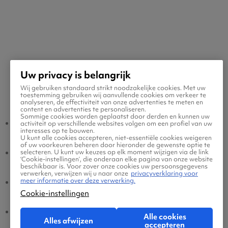
Uw privacy is belangrijk
Wij gebruiken standaard strikt noodzakelijke cookies. Met uw
Populaire vluchten
toestemming gebruiken wij aanvullende cookies om verkeer te
analyseren, de effectiviteit van onze advertenties te meten en
content en advertenties te personaliseren.
Sommige cookies worden geplaatst door derden en kunnen uw
Kayes - Amsterdam
Amsterdam - Kayes
activiteit op verschillende websites volgen om een profiel van uw
interesses op te bouwen.
U kunt alle cookies accepteren, niet-essentiële cookies weigeren
of uw voorkeuren beheren door hieronder de gewenste optie te
Kayes - Eindhoven
Eindhoven - Kayes
selecteren. U kunt uw keuzes op elk moment wijzigen via de link
‘Cookie-instellingen’, die onderaan elke pagina van onze website
beschikbaar is. Voor zover onze cookies uw persoonsgegevens
verwerken, verwijzen wij u naar onze
privacyverklaring voor
meer informatie over deze verwerking.
Kayes - Brussel
Brussel - Kayes
Cookie-instellingen
Kayes - Dusseldorf
Dusseldorf - Kayes
Alle cookies
Alles afwijzen
accepteren