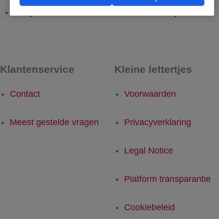
Kayes - Rotterdam
Rotterdam - Kayes
Klantenservice
Kleine lettertjes
Contact
Voorwaarden
Meest gestelde vragen
Privacyverklaring
Legal Notice
Platform transparantie
Cookiebeleid