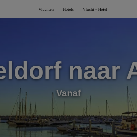
Vluchten
Hotels
Vlucht + Hotel
ldorf naar 
Vanaf