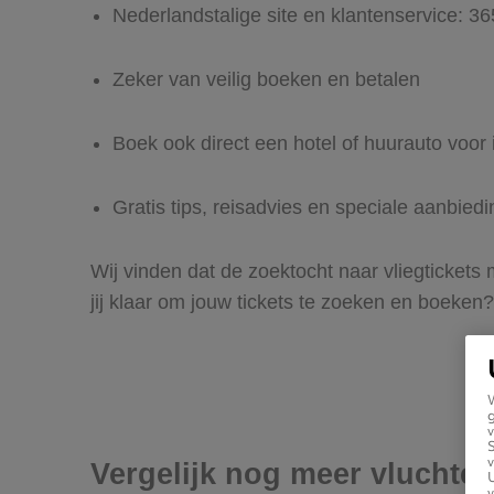
Nederlandstalige site en klantenservice: 3
Zeker van veilig boeken en betalen
Boek ook direct een hotel of huurauto voor 
Gratis tips, reisadvies en speciale aanbied
Wij vinden dat de zoektocht naar vliegtickets
jij klaar om jouw tickets te zoeken en boeken?
g
v
v
Vergelijk nog meer vluchten
U