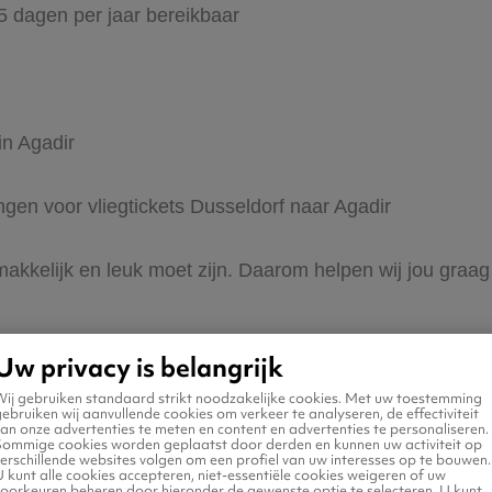
65 dagen per jaar bereikbaar
in Agadir
ingen voor vliegtickets Dusseldorf naar Agadir
 makkelijk en leuk moet zijn. Daarom helpen wij jou graa
Uw privacy is belangrijk
Wij gebruiken standaard strikt noodzakelijke cookies. Met uw toestemming
ebruiken wij aanvullende cookies om verkeer te analyseren, de effectiviteit
an onze advertenties te meten en content en advertenties te personaliseren.
Sommige cookies worden geplaatst door derden en kunnen uw activiteit op
erschillende websites volgen om een profiel van uw interesses op te bouwen.
 naar Agadir
 kunt alle cookies accepteren, niet-essentiële cookies weigeren of uw
voorkeuren beheren door hieronder de gewenste optie te selecteren. U kunt