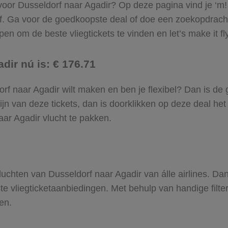
 voor Dusseldorf naar Agadir? Op deze pagina vind je ‘m!
rf. Ga voor de goedkoopste deal of doe een zoekopdrach
en om de beste vliegtickets te vinden en let’s make it fl
dir nú is: € 176.71
ldorf naar Agadir wilt maken en ben je flexibel? Dan is de
jn van deze tickets, dan is doorklikken op deze deal het
naar Agadir vlucht te pakken.
 vluchten van Dusseldorf naar Agadir van álle airlines. D
ste vliegticketaanbiedingen. Met behulp van handige filte
en.