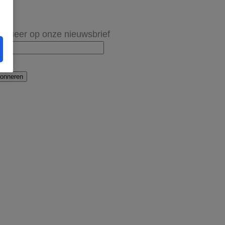
onneer op onze nieuwsbrief
onneren