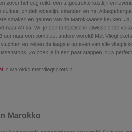
n zover het oog reikt, een uitgestrekte kustlijn en leven
e cultuur, ontdek woestijn, stranden en het Atlasgebergt
ere smaken en geuren van de Marokkaanse keuken. Ja, M
rt naar Afrika. Wil je een fantastische afwisselende vak
n 3 uur naar een compleet andere wereld! Met Vliegticke
 vluchten en zetten de laagste tarieven van alle vliegtick
e) tussenstops. Zo boek je in een paar stappen jouw perfe
el
in Marokko met vliegtickets.nl
an Marokko