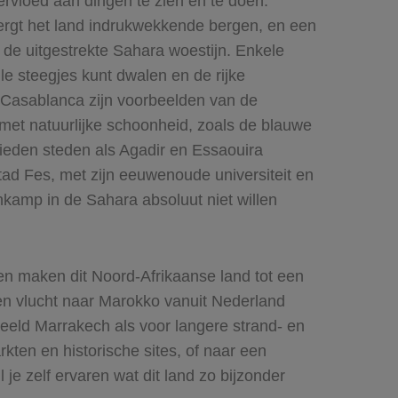
vloed aan dingen te zien en te doen.
bergt het land indrukwekkende bergen, en een
de uitgestrekte Sahara woestijn. Enkele
e steegjes kunt dwalen en de rijke
Casablanca zijn voorbeelden van de
met natuurlijke schoonheid, zoals de blauwe
ieden steden als Agadir en Essaouira
tad Fes, met zijn eeuwenoude universiteit en
jnkamp in de Sahara absoluut niet willen
en maken dit Noord-Afrikaanse land tot een
en vlucht naar Marokko vanuit Nederland
beeld Marrakech als voor langere strand- en
ten en historische sites, of naar een
 je zelf ervaren wat dit land zo bijzonder