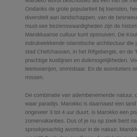
Marokko wordt beschouwd als een van de mees
Ondanks de grote populariteit bij toeristen,
diversiteit aan landschappen, van de besneeu
must-see bezienswaardigheden zijn de histori
Marokkaanse cultuur kunt opsnuiven. De Kou
indrukwekkende islamitische architectuur die
stad Chefchaouen, in het Rifgebergte, en de 
prachtige kustlijnen en duikmogelijkheden. Vo
leerlooierijen, onmisbaar. En de avonturiers 
missen.
De combinatie van adembenemende natuur, de g
waar paradijs. Marokko is daarnaast een lan
ongeveer 3 tot 4 uur duurt, is Marokko een p
zomervakanties. Dus of je nu op zoek bent naa
sprookjesachtig avontuur in de natuur, Marokko 