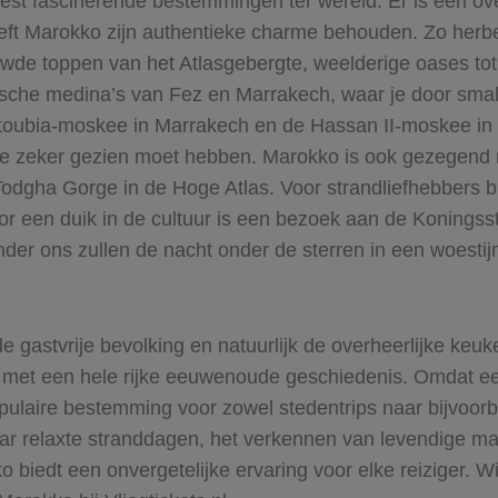
t fascinerende bestemmingen ter wereld. Er is een over
 heeft Marokko zijn authentieke charme behouden. Zo her
wde toppen van het Atlasgebergte, weelderige oases tot 
sche medina’s van Fez en Marrakech, waar je door small
toubia-moskee in Marrakech en de Hassan II-moskee in 
 je zeker gezien moet hebben. Marokko is ook gezegend 
Todgha Gorge in de Hoge Atlas. Voor strandliefhebbers b
or een duik in de cultuur is een bezoek aan de Koningss
onder ons zullen de nacht onder de sterren in een woesti
astvrije bevolking en natuurlijk de overheerlijke keuk
d met een hele rijke eeuwenoude geschiedenis. Omdat e
opulaire bestemming voor zowel stedentrips naar bijvoor
r relaxte stranddagen, het verkennen van levendige mark
biedt een onvergetelijke ervaring voor elke reiziger. Wil