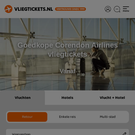
Goedkope Corendon Airlines
vliegtickets
Vanaf