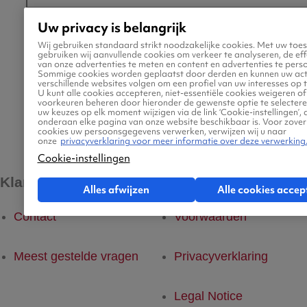
Uw privacy is belangrijk
Wij gebruiken standaard strikt noodzakelijke cookies. Met uw to
gebruiken wij aanvullende cookies om verkeer te analyseren, de effe
Meer weten
van onze advertenties te meten en content en advertenties te perso
Sommige cookies worden geplaatst door derden en kunnen uw acti
Bestemmingen
over Etihad
Inchecken
verschillende websites volgen om een profiel van uw interesses op 
U kunt alle cookies accepteren, niet-essentiële cookies weigeren o
Airways?
voorkeuren beheren door hieronder de gewenste optie te selectere
uw keuzes op elk moment wijzigen via de link ‘Cookie-instellingen’, 
onderaan elke pagina van onze website beschikbaar is. Voor zover
Meer weten over :
Inchecken
cookies uw persoonsgegevens verwerken, verwijzen wij u naar
onze
privacyverklaring voor meer informatie over deze verwerking
Cookie-instellingen
Klantenservice
Kleine lettertjes
Alles afwijzen
Alle cookies accep
Contact
Voorwaarden
Meest gestelde vragen
Privacyverklaring
Legal Notice