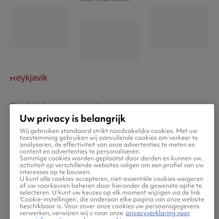
Reykjavik
Ontdek de natuurwonderen
Uw privacy is belangrijk
Wij gebruiken standaard strikt noodzakelijke cookies. Met uw
toestemming gebruiken wij aanvullende cookies om verkeer te
analyseren, de effectiviteit van onze advertenties te meten en
content en advertenties te personaliseren.
Sommige cookies worden geplaatst door derden en kunnen uw
activiteit op verschillende websites volgen om een profiel van uw
interesses op te bouwen.
U kunt alle cookies accepteren, niet-essentiële cookies weigeren
of uw voorkeuren beheren door hieronder de gewenste optie te
selecteren. U kunt uw keuzes op elk moment wijzigen via de link
‘Cookie-instellingen’, die onderaan elke pagina van onze website
beschikbaar is. Voor zover onze cookies uw persoonsgegevens
verwerken, verwijzen wij u naar onze
privacyverklaring voor