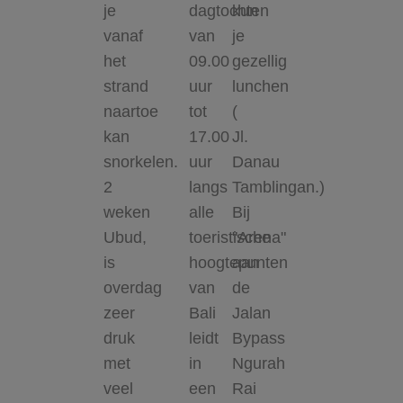
je
dagtochten
kun
vanaf
van
je
het
09.00
gezellig
strand
uur
lunchen
naartoe
tot
(
kan
17.00
Jl.
snorkelen.
uur
Danau
2
langs
Tamblingan.)
weken
alle
Bij
Ubud,
toeristische
"Arena"
is
hoogtepunten
aan
overdag
van
de
zeer
Bali
Jalan
druk
leidt
Bypass
met
in
Ngurah
veel
een
Rai