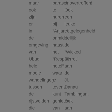
maar
parasol
onovertroffen!
ook
te
Ook
zijn
huren
een
er
bij
leuke
in
"Anjani"
eetgelegenheid
de
onmiddellijk
is
omgeving
naast
de
van
het
"Wicked
Ubud
"Respati
Perrot"
hele
hotel"
aan
mooie
waar
de
wandelingen
je
Jl.
tussen
tevens
Danau
de
kunt
Tamblingan.
rijstvelden
genieten
Ook
die
van
aan