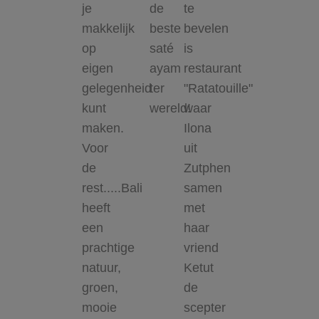
je
de
te
makkelijk
beste
bevelen
op
saté
is
eigen
ayam
restaurant
gelegenheid
ter
"Ratatouille"
kunt
wereld!
waar
maken.
Ilona
Voor
uit
de
Zutphen
rest.....Bali
samen
heeft
met
een
haar
prachtige
vriend
natuur,
Ketut
groen,
de
mooie
scepter