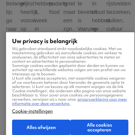
Belangrijkst
er
hebben
padang
hotel
te
In
rijstvelden
tip:
heerlijk,
1
food
maar
bevelen
Ubud
bezoeken,
ga
vooral
week
een
is
hebben
duiken,
naar
op
in
zgn.
Warung
we
cultuur
de
lokale
Pemuteran
"Homestay."
"Anna."
een
opsnuiven,.
Uw privacy is belangrijk
Oostkust,
markten
gezeten
Zéér
Klein
aantal
Zo
Wij gebruiken standaard strikt noodzakelijke cookies. Met uw
toestemming gebruiken wij aanvullende cookies om verkeer te
daar
en
wat
aan
en
keren
veel
analyseren, de effectiviteit van onze advertenties te meten en
content en advertenties te personaliseren.
vind
uitgaan
een
te
gezellig
heerlijk
te
Sommige cookies worden geplaatst door derden en kunnen uw
activiteit op verschillende websites volgen om een profiel van uw
je
kan
heel
bevelen
en
gegeten
zien,
interesses op te bouwen.
U kunt alle cookies accepteren, niet-essentiële cookies weigeren
nog
bijna
relaxte
is
zeer
bij
zo
of uw voorkeuren beheren door hieronder de gewenste optie te
selecteren. U kunt uw keuzes op elk moment wijzigen via de link
de
elke
plaats
Homestay
voordelig
Nomad.
veel
‘Cookie-instellingen’, die onderaan elke pagina van onze website
beschikbaar is. Voor zover onze cookies uw persoonsgegevens
authentieke
dag
is.
Jati,
geprijsd.
Zeer
te
verwerken, verwijzen wij u naar onze
privacyverklaring voor meer
informatie over deze verwerking.
sfeer,
'Taman
Jalan
De
zeker
doen!
Cookie-instellingen
en
Sari
Danau
lekkerste
aan
geen
Resort'
Tamblingan
nasi
te
Alle cookies
Alles afwijzen
accepteren
overdreven
heeft
170
campur
bevelen.