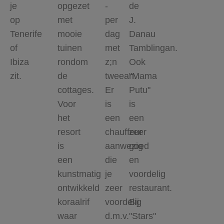
je
opgezet
-
de
op
met
per
J.
Tenerife
mooie
dag
Danau
of
tuinen
met
Tamblingan.
Ibiza
rondom
z;n
Ook
zit.
de
tweean.
"Mama
cottages.
Er
Putu"
Voor
is
is
het
een
een
resort
chauffeur
zeer
is
aanwezig
goed
een
die
en
kunstmatig
je
voordelig
ontwikkeld
zeer
restaurant.
koraalrif
voordelig
Bij
waar
d.m.v.
"Stars"