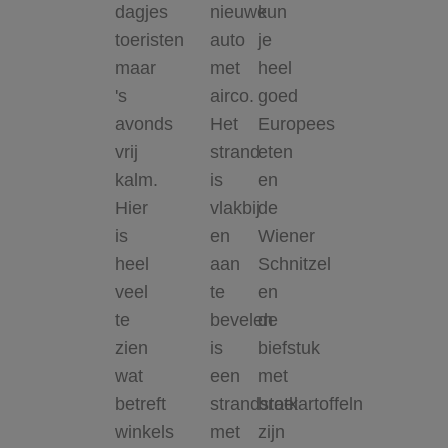
dagjes
nieuwe
kun
toeristen
auto
je
maar
met
heel
's
airco.
goed
avonds
Het
Europees
vrij
strand
eten
kalm.
is
en
Hier
vlakbij
de
is
en
Wiener
heel
aan
Schnitzel
veel
te
en
te
bevelen
de
zien
is
biefstuk
wat
een
met
betreft
strandstoel
bratkartoffeln
winkels
met
zijn