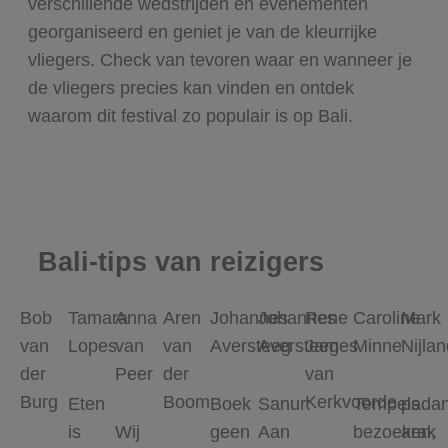
verschillende wedstrijden en evenementen
georganiseerd en geniet je van de kleurrijke
vliegers. Check van tevoren waar en wanneer je
de vliegers precies kan vinden en ontdek
waarom dit festival zo populair is op Bali.
Bali-tips van reizigers
Bob
Tamara
Anna
Aren
Johannes
Johannes
Rene
Caroline
Mark
van
Lopes
van
van
Aversteeg
Aversteeg
James
Minne
Nijlan
der
Peer
der
van
Burg
Boom
Kerkvoorde
Eten
Boek
Sanur:
Tempels
padan
is
Wij
geen
Aan
bezoeken,
arak