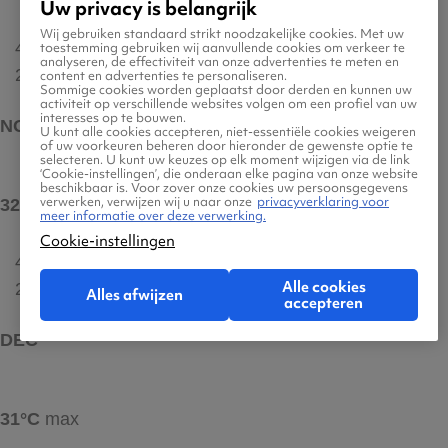
Uw privacy is belangrijk
Wij gebruiken standaard strikt noodzakelijke cookies. Met uw
4 uur
toestemming gebruiken wij aanvullende cookies om verkeer te
analyseren, de effectiviteit van onze advertenties te meten en
26°C
content en advertenties te personaliseren.
Sommige cookies worden geplaatst door derden en kunnen uw
activiteit op verschillende websites volgen om een profiel van uw
interesses op te bouwen.
NOV
U kunt alle cookies accepteren, niet-essentiële cookies weigeren
of uw voorkeuren beheren door hieronder de gewenste optie te
selecteren. U kunt uw keuzes op elk moment wijzigen via de link
‘Cookie-instellingen’, die onderaan elke pagina van onze website
beschikbaar is. Voor zover onze cookies uw persoonsgegevens
verwerken, verwijzen wij u naar onze
privacyverklaring voor
32°C
max
meer informatie over deze verwerking.
Cookie-instellingen
4 uur
Alle cookies
26°C
Alles afwijzen
accepteren
DEC
31°C
max