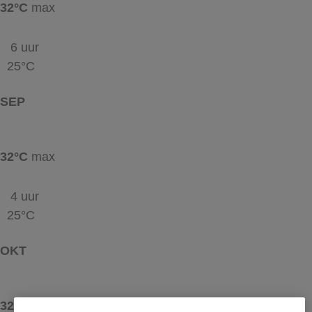
32°C
max
6 uur
25°C
SEP
32°C
max
4 uur
25°C
OKT
32°C
max