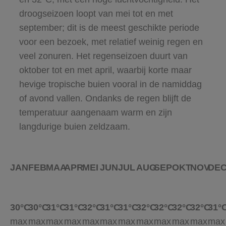
droogseizoen loopt van mei tot en met
september; dit is de meest geschikte periode
voor een bezoek, met relatief weinig regen en
veel zonuren. Het regenseizoen duurt van
oktober tot en met april, waarbij korte maar
hevige tropische buien vooral in de namiddag
of avond vallen. Ondanks de regen blijft de
temperatuur aangenaam warm en zijn
langdurige buien zeldzaam.
JAN
FEB
MAA
APR
MEI
JUN
JUL
AUG
SEP
OKT
NOV
DE
30°C
30°C
31°C
31°C
32°C
31°C
31°C
32°C
32°C
32°C
32°C
31°
max
max
max
max
max
max
max
max
max
max
max
max