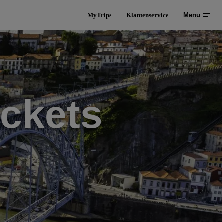
MyTrips
Klantenservice
Menu
ickets