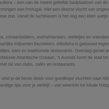
lbufeira – een van de meest geliefde badplaatsen van de
emmingen van Portugal. Met een directe vlucht van ong
ese zon. Vanaf de luchthaven is het nog een klein uurtje 
lies, zonaanbidders, overwinteraars, stelletjes en vriend
 jaarlijks miljoenen bezoekers. Albufeira is gebouwd tege
keltjes, bars en traditionele restaurants. Overdag genie
derblauwe Atlantische Oceaan. ’s Avonds komt de stad tot
 met tal van clubs, cafés en restaurants.
l
vind je de beste deals voor goedkope vluchten naar Alb
ndige tips voor je verblijf – van weerinfo tot lokale hots