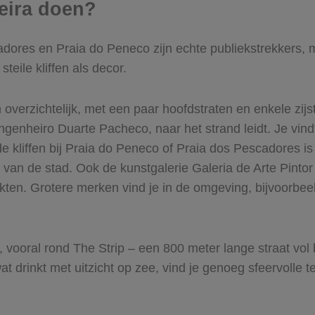
feira doen?
ores en Praia do Peneco zijn echte publiekstrekkers, m
eile kliffen als decor.
verzichtelijk, met een paar hoofdstraten en enkele zijst
ngenheiro Duarte Pacheco, naar het strand leidt. Je vindt
e kliffen bij Praia do Peneco of Praia dos Pescadores i
 van de stad. Ook de kunstgalerie Galeria de Arte Pintor
kten. Grotere merken vind je in de omgeving, bijvoorbee
d, vooral rond The Strip – een 800 meter lange straat vo
wat drinkt met uitzicht op zee, vind je genoeg sfeervolle