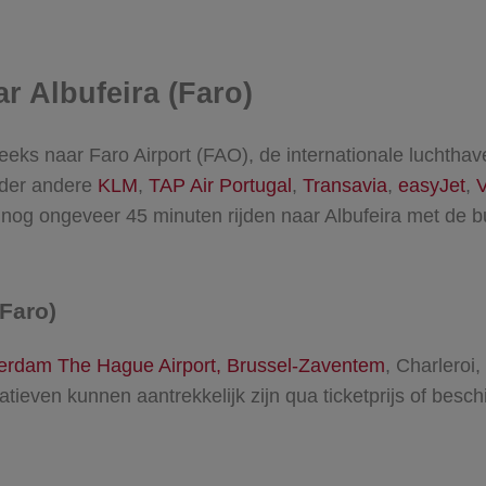
r Albufeira (Faro)
treeks naar Faro Airport (FAO), de internationale luchth
nder andere
KLM
,
TAP Air Portugal
,
Transavia
,
easyJet
,
V
t nog ongeveer 45 minuten rijden naar Albufeira met de b
Faro)
erdam The Hague Airport,
Brussel-Zaventem
, Charleroi,
atieven kunnen aantrekkelijk zijn qua ticketprijs of bes