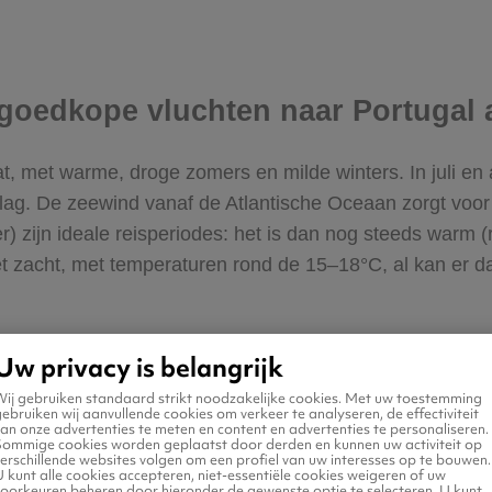
e goedkope vluchten naar Portugal
at, met warme, droge zomers en milde winters. In juli en
lag. De zeewind vanaf de Atlantische Oceaan zorgt voor 
ber) zijn ideale reisperiodes: het is dan nog steeds war
et zacht, met temperaturen rond de 15–18°C, al kan er da
Uw privacy is belangrijk
Wij gebruiken standaard strikt noodzakelijke cookies. Met uw toestemming
ebruiken wij aanvullende cookies om verkeer te analyseren, de effectiviteit
an onze advertenties te meten en content en advertenties te personaliseren.
?
Sommige cookies worden geplaatst door derden en kunnen uw activiteit op
erschillende websites volgen om een profiel van uw interesses op te bouwen.
 kunt alle cookies accepteren, niet-essentiële cookies weigeren of uw
voorkeuren beheren door hieronder de gewenste optie te selecteren. U kunt