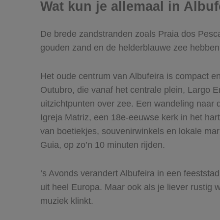
Wat kun je allemaal in Albu
De brede zandstranden zoals Praia dos Pescad
gouden zand en de helderblauwe zee hebben st
Het oude centrum van Albufeira is compact en o
Outubro, die vanaf het centrale plein, Largo E
uitzichtpunten over zee. Een wandeling naar d
Igreja Matriz, een 18e-eeuwse kerk in het hart
van boetiekjes, souvenirwinkels en lokale mar
Guia, op zo’n 10 minuten rijden.
’s Avonds verandert Albufeira in een feeststa
uit heel Europa. Maar ook als je liever rustig 
muziek klinkt.