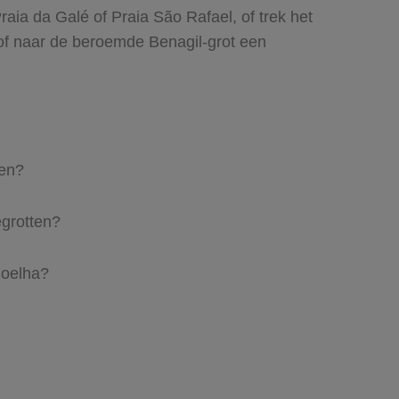
raia da Galé of Praia São Rafael, of trek het
 of naar de beroemde Benagil-grot een
sen?
egrotten?
Coelha?