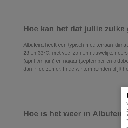
Hoe kan het dat jullie zulk
Albufeira heeft een typisch mediterraan klima
28 en 33°C, met veel zon en nauwelijks neers
(april t/m juni) en najaar (september en okto
dan in de zomer. In de wintermaanden blijft h
g
v
Hoe is het weer in Albufeira
v
U