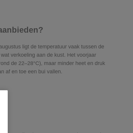
 aanbieden?
 augustus ligt de temperatuur vaak tussen de
wat verkoeling aan de kust. Het voorjaar
m (rond de 22–28°C), maar minder heet en druk
n af en toe een bui vallen.