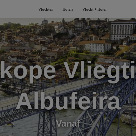
Vluchten
Hotels
Vlucht + Hotel
ope Vliegt
Albufeira
Vanaf