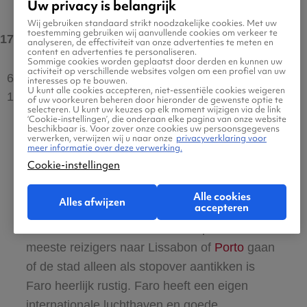
Uw privacy is belangrijk
Wij gebruiken standaard strikt noodzakelijke cookies. Met uw
toestemming gebruiken wij aanvullende cookies om verkeer te
17°C
max
analyseren, de effectiviteit van onze advertenties te meten en
content en advertenties te personaliseren.
Sommige cookies worden geplaatst door derden en kunnen uw
activiteit op verschillende websites volgen om een profiel van uw
6 uur
interesses op te bouwen.
U kunt alle cookies accepteren, niet-essentiële cookies weigeren
12°C
of uw voorkeuren beheren door hieronder de gewenste optie te
selecteren. U kunt uw keuzes op elk moment wijzigen via de link
‘Cookie-instellingen’, die onderaan elke pagina van onze website
beschikbaar is. Voor zover onze cookies uw persoonsgegevens
verwerken, verwijzen wij u naar onze
privacyverklaring voor
meer informatie over deze verwerking.
Wat kun je allemaal in Faro
Cookie-instellingen
doen?
Alle cookies
Alles afwijzen
accepteren
Faro is ideaal voor een stedentrip. Doordat de
meeste reizigers naar Lissabon of
Porto
gaan
of de stad alleen als stopover aantikken is
Faro heerlijk rustig. Faro heeft een eigen
internationale luchthaven en goede