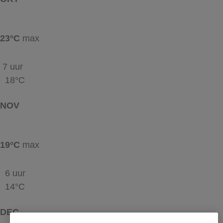
23°C
max
7 uur
18°C
NOV
19°C
max
6 uur
14°C
DEC