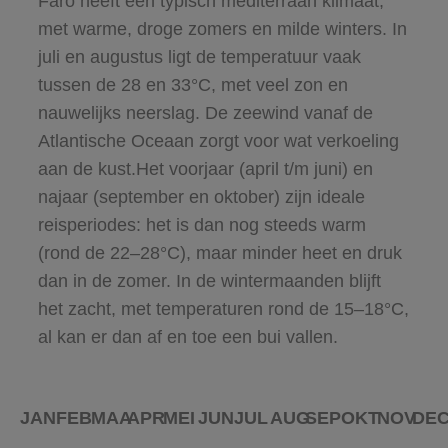
Faro heeft een typisch mediterraan klimaat,
met warme, droge zomers en milde winters. In
juli en augustus ligt de temperatuur vaak
tussen de 28 en 33°C, met veel zon en
nauwelijks neerslag. De zeewind vanaf de
Atlantische Oceaan zorgt voor wat verkoeling
aan de kust.Het voorjaar (april t/m juni) en
najaar (september en oktober) zijn ideale
reisperiodes: het is dan nog steeds warm
(rond de 22–28°C), maar minder heet en druk
dan in de zomer. In de wintermaanden blijft
het zacht, met temperaturen rond de 15–18°C,
al kan er dan af en toe een bui vallen.
JAN
FEB
MAA
APR
MEI
JUN
JUL
AUG
SEP
OKT
NOV
DE