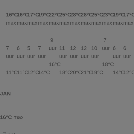
16°C
16°C
17°C
19°C
22°C
25°C
28°C
28°C
25°C
23°C
19°C
17°
max
max
max
max
max
max
max
max
max
max
max
max
9
7
7
6
5
7
uur
11
12
12
10
uur
6
6
uur
uur
uur
uur
uur
uur
uur
uur
uur
uur
16°C
18°C
11°C
11°C
12°C
14°C
18°C
20°C
21°C
19°C
14°C
12°
JAN
16°C
max