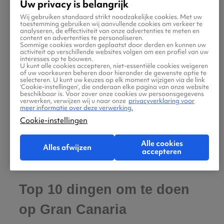
Uw privacy is belangrijk
Gran Canaria vaak een ‘miniatuurcontinent’
Wij gebruiken standaard strikt noodzakelijke cookies. Met uw
toestemming gebruiken wij aanvullende cookies om verkeer te
genoemd wordt vanwege de grote
analyseren, de effectiviteit van onze advertenties te meten en
content en advertenties te personaliseren.
verscheidenheid aan landschappen, van
Sommige cookies worden geplaatst door derden en kunnen uw
activiteit op verschillende websites volgen om een profiel van uw
woestijnachtige duinen tot dichte bossen en
interesses op te bouwen.
U kunt alle cookies accepteren, niet-essentiële cookies weigeren
vulkanische bergtoppen?
of uw voorkeuren beheren door hieronder de gewenste optie te
selecteren. U kunt uw keuzes op elk moment wijzigen via de link
‘Cookie-instellingen’, die onderaan elke pagina van onze website
beschikbaar is. Voor zover onze cookies uw persoonsgegevens
verwerken, verwijzen wij u naar onze
privacyverklaring voor
Het eiland een van de helderste hemels van
meer informatie over deze verwerking.
Europa heeft?
Cookie-instellingen
Alle cookies
Alles afwijzen
accepteren
Top 10 dingen om te doen
op Gran Canaria