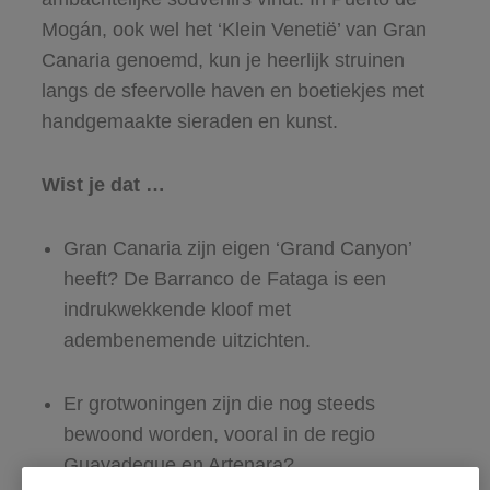
Mogán
, ook wel het ‘Klein Venetië’ van Gran
Canaria genoemd, kun je heerlijk struinen
langs de sfeervolle haven en boetiekjes met
handgemaakte sieraden en kunst.
Wist je dat …
Gran Canaria zijn eigen ‘Grand Canyon’
heeft? De Barranco de Fataga is een
indrukwekkende kloof met
adembenemende uitzichten.
Er grotwoningen zijn die nog steeds
bewoond worden, vooral in de regio
Guayadeque en Artenara?