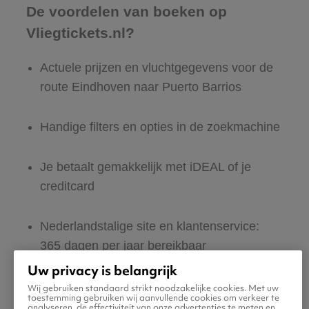
De voordelen van boeken op
Vliegtickets.nl?
Actuele prijzen en vluchtgegevens voor de
route Eindhoven naar Puerto Barrios
Handige filters en opties in de zoekmachine
Je betaalt gemakkelijk met iDEAL of je
creditcard
Nederlandstalige site en klantenservice:
365 dagen per jaar bereikbaar
Uw privacy is belangrijk
Zeker van veilig boeken en betalen
Wij gebruiken standaard strikt noodzakelijke cookies. Met uw
toestemming gebruiken wij aanvullende cookies om verkeer te
analyseren, de effectiviteit van onze advertenties te meten en