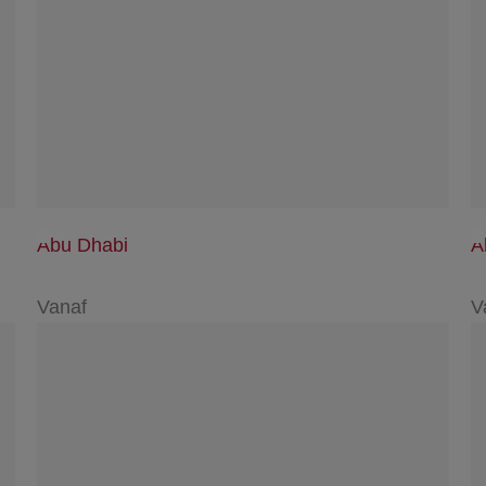
Abu Dhabi
A
Vanaf
V