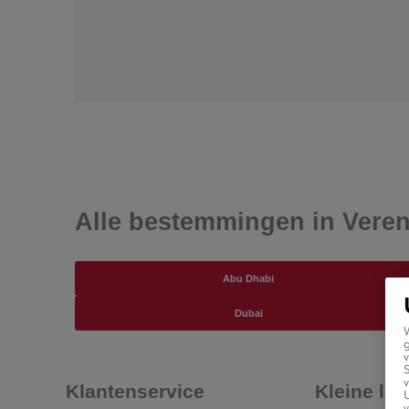
Alle bestemmingen in Vere
Abu Dhabi
Dubai
g
v
v
Klantenservice
Kleine let
U