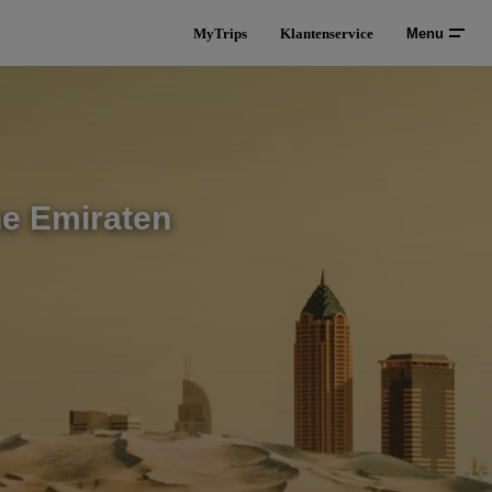
MyTrips
Klantenservice
Menu
he Emiraten