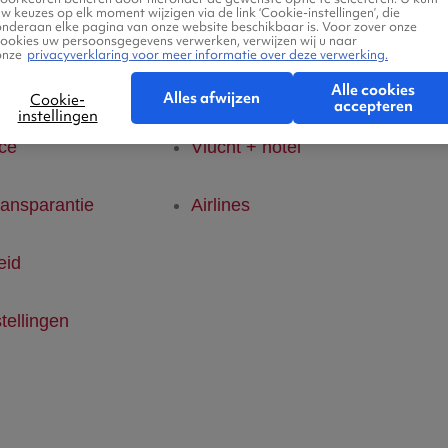
w keuzes op elk moment wijzigen via de link ‘Cookie-instellingen’, die
onderaan elke pagina van onze website beschikbaar is. Voor zover onze
den
Vluchten
cookies uw persoonsgegevens verwerken, verwijzen wij u naar
Ab
onze
privacyverklaring voor meer informatie over deze verwerking.
klaring
Hotels
Alle cookies
Alles afwijzen
Cookie-
accepteren
instellingen
ice
Vlucht + hotel
ransparantie
Airlines
eid
tellingen