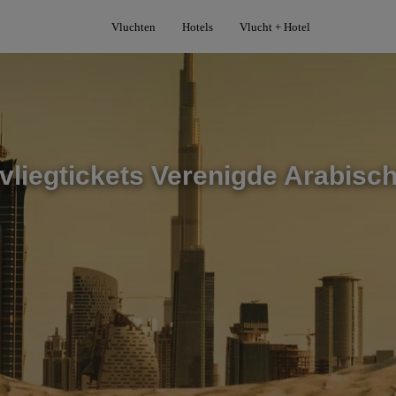
Vluchten
Hotels
Vlucht + Hotel
liegtickets Verenigde Arabisc