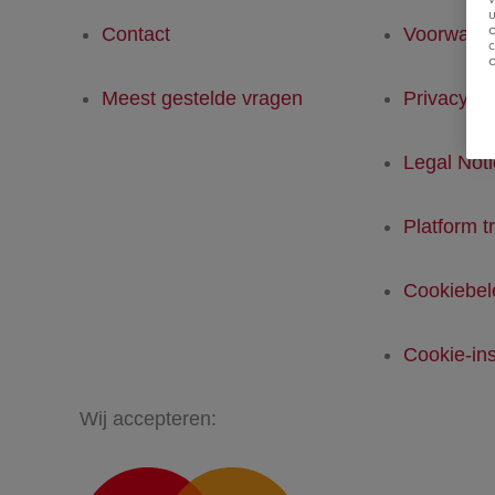
u
Contact
Voorwaar
Meest gestelde vragen
Privacyver
Legal Not
Platform t
Cookiebel
Cookie-ins
Wij accepteren: