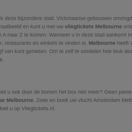
k deze bijzondere stad. Victoriaanse gebouwen omringd
traatbeeld en kunt u met uw
vliegtickets Melbourne
ontd
an A naar Z te komen. Wanneer u in deze stad aankomt 
, restaurants en winkels te vinden is.
Melbourne
heeft 
lijf van kunt genieten. Om te zelf te oordelen hoe leuk de
e
.
t u ook door de bomen het bos niet meer? Geen paniek, w
aar Melbourne
. Zoek en boek uw vlucht Amsterdam Melb
oet u op Vliegtickets.nl.