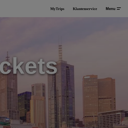
MyTrips
Klantenservice
Menu
ckets