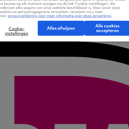
w keuzes op elk moment wijzigen via de link ‘Cookie-instellingen’, die
onderaan elke pagina van onze website beschikbaar is. Voor zover onze
cookies uw persoonsgegevens verwerken, verwijzen wij u naar
onze
privacyverklaring voor meer informatie over deze verwerking.
Alle cookies
Alles afwijzen
Cookie-
accepteren
instellingen