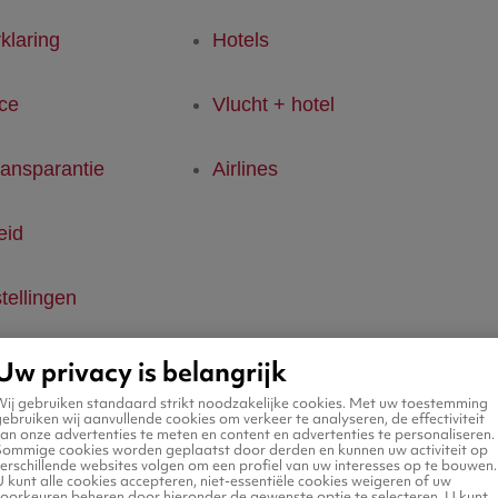
klaring
Hotels
ice
Vlucht + hotel
ransparantie
Airlines
eid
tellingen
Uw privacy is belangrijk
Wij gebruiken standaard strikt noodzakelijke cookies. Met uw toestemming
ebruiken wij aanvullende cookies om verkeer te analyseren, de effectiviteit
an onze advertenties te meten en content en advertenties te personaliseren.
Sommige cookies worden geplaatst door derden en kunnen uw activiteit op
erschillende websites volgen om een profiel van uw interesses op te bouwen.
 kunt alle cookies accepteren, niet-essentiële cookies weigeren of uw
voorkeuren beheren door hieronder de gewenste optie te selecteren. U kunt