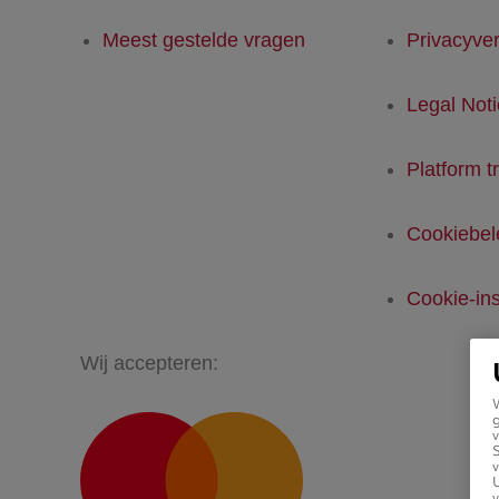
Meest gestelde vragen
Privacyver
Legal Not
Platform t
Cookiebel
Cookie-ins
Wij accepteren:
g
v
v
U