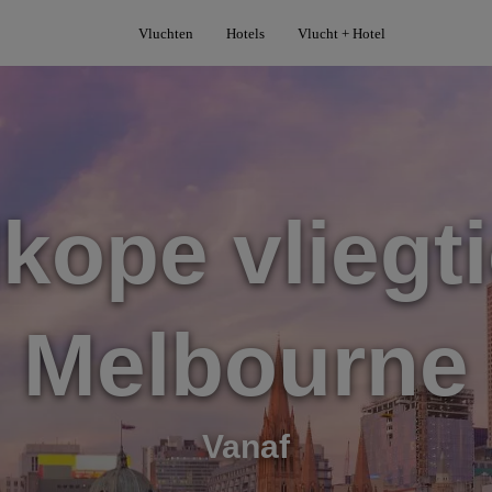
Vluchten
Hotels
Vlucht + Hotel
kope vliegti
Melbourne
Vanaf