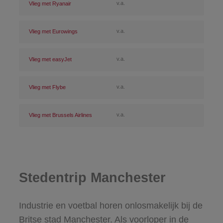
v.a.
Vlieg met Ryanair
v.a.
Vlieg met Eurowings
v.a.
Vlieg met easyJet
v.a.
Vlieg met Flybe
v.a.
Vlieg met Brussels Airlines
Stedentrip Manchester
Industrie en voetbal horen onlosmakelijk bij de
Britse stad Manchester. Als voorloper in de