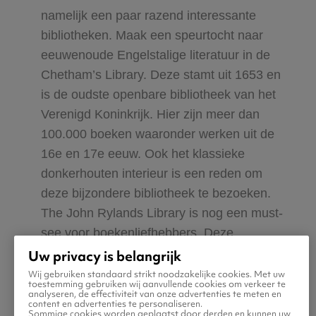
namelijk een paar razend interessante
bibliotheken. Maak een speurtocht naar
eeuwenoude Engelstalige literatuur in de
Chetham’s Library. Deze stamt uit 1653 en
is de oudste openbare bibliotheek van het
Verenigd Koninkrijk. Hier zijn meer dan
100.000 boeken waaronder werken uit de
16e en 17e eeuw. Ook het klassieke
donkerhouten interieur is een reden om
deze bijzondere bibliotheek te bezoeken.
The John Rylands Library is nog een must-
see voor boekenliefhebbers. Deze
bibliotheek lijkt op een paleis en heeft een
Uw privacy is belangrijk
collectie schriftelijke werken die tot 5000
Wij gebruiken standaard strikt noodzakelijke cookies. Met uw
toestemming gebruiken wij aanvullende cookies om verkeer te
jaar terug gaat. Ook een bibliotheek die je
analyseren, de effectiviteit van onze advertenties te meten en
content en advertenties te personaliseren.
vanwege de architectuur moet zien, is de
Sommige cookies worden geplaatst door derden en kunnen uw