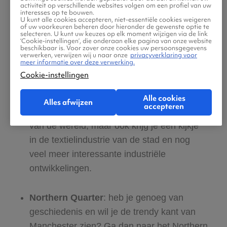
activiteit op verschillende websites volgen om een profiel van uw
Manchester Central Library met zijn
interesses op te bouwen.
U kunt alle cookies accepteren, niet-essentiële cookies weigeren
imposante zuilen, kleurrijke glas-in-
of uw voorkeuren beheren door hieronder de gewenste optie te
selecteren. U kunt uw keuzes op elk moment wijzigen via de link
loodramen en prachtige plafonds.
‘Cookie-instellingen’, die onderaan elke pagina van onze website
beschikbaar is. Voor zover onze cookies uw persoonsgegevens
verwerken, verwijzen wij u naar onze
privacyverklaring voor
meer informatie over deze verwerking.
Museum of Science and Industry
: ontdek
Cookie-instellingen
de fascinerende geschiedenis van
wetenschap en industrie in dit museum.
Alle cookies
Alles afwijzen
accepteren
Hier zie je de eerste werkende computer
van de wereld, maar ook krijg je een kijkje
in de textielindustrie van de stad en nog
veel meer interessante industriële
ontwikkelingen.
Northern Quarter
: heb je genoeg van
geschiedenis en wil je de trendy kant van
Manchester zien? Ga dan naar het Northern