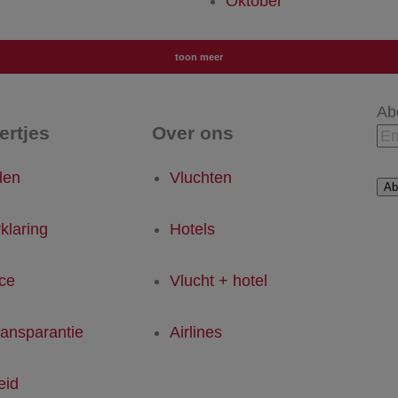
Oktober
toon meer
Ab
tertjes
Over ons
den
Vluchten
Ab
klaring
Hotels
ice
Vlucht + hotel
ransparantie
Airlines
eid