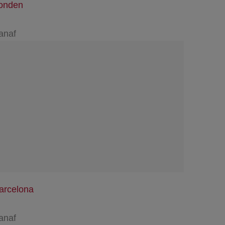
onden
anaf
arcelona
anaf