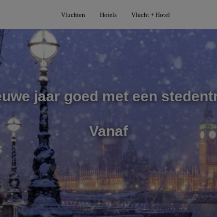
Vluchten
Hotels
Vlucht + Hotel
euwe jaar goed met een stedentr
Vanaf