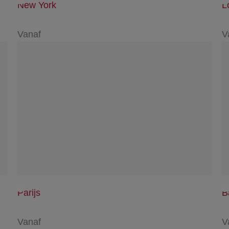
New York
L
Vanaf
V
Parijs
B
Vanaf
V