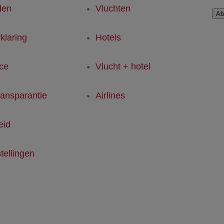
den
Vluchten
Ab
klaring
Hotels
ice
Vlucht + hotel
ransparantie
Airlines
eid
tellingen