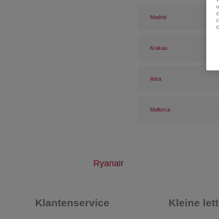
u
Madrid
Krakau
Ibiza
Mallorca
Ryanair
Klantenservice
Kleine let