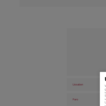
Lissabon
g
v
v
Faro
U