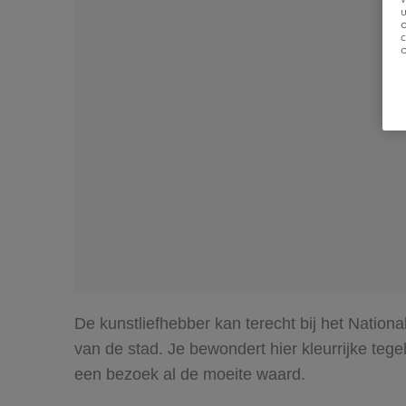
u
De kunstliefhebber kan terecht bij het Nation
van de stad. Je bewondert hier kleurrijke te
een bezoek al de moeite waard.