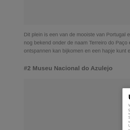
Dit plein is een van de mooiste van Portugal e
nog bekend onder de naam Terreiro do Paço en 
ontspannen kan bijkomen en een hapje kunt e
#2 Museu Nacional do Azulejo
g
v
v
U