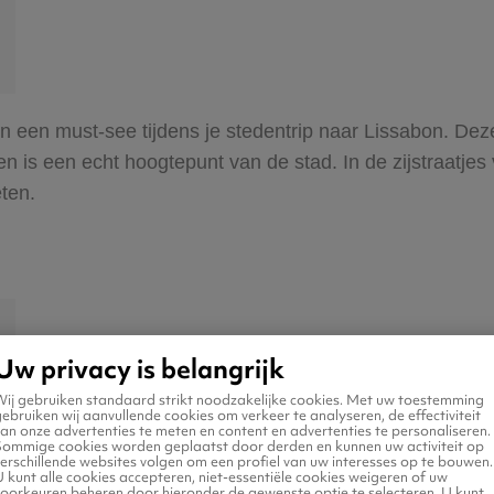
n een must-see tijdens je stedentrip naar Lissabon. Deze 
is een echt hoogtepunt van de stad. In de zijstraatjes v
ten.
Uw privacy is belangrijk
Wij gebruiken standaard strikt noodzakelijke cookies. Met uw toestemming
ebruiken wij aanvullende cookies om verkeer te analyseren, de effectiviteit
an onze advertenties te meten en content en advertenties te personaliseren.
Sommige cookies worden geplaatst door derden en kunnen uw activiteit op
erschillende websites volgen om een profiel van uw interesses op te bouwen.
 kunt alle cookies accepteren, niet-essentiële cookies weigeren of uw
voorkeuren beheren door hieronder de gewenste optie te selecteren. U kunt