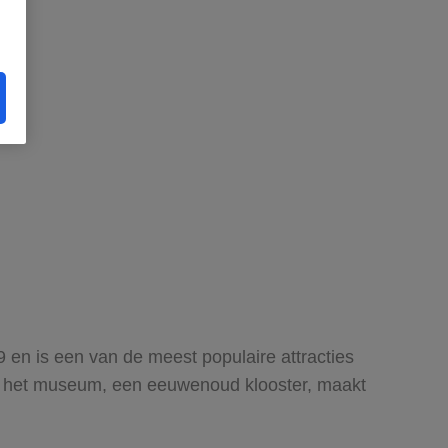
 en is een van de meest populaire attracties
van het museum, een eeuwenoud klooster, maakt