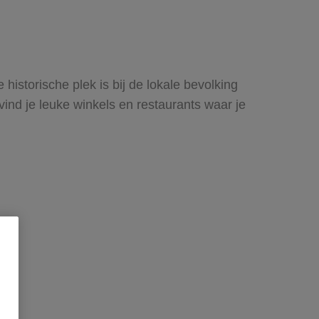
historische plek is bij de lokale bevolking
ind je leuke winkels en restaurants waar je