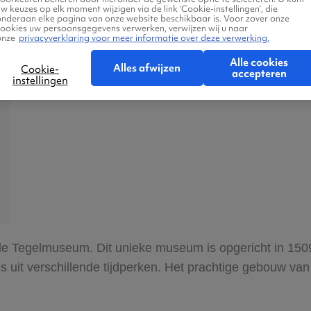
w keuzes op elk moment wijzigen via de link ‘Cookie-instellingen’, die
onderaan elke pagina van onze website beschikbaar is. Voor zover onze
cookies uw persoonsgegevens verwerken, verwijzen wij u naar
onze
privacyverklaring voor meer informatie over deze verwerking.
Alle cookies
Alles afwijzen
Cookie-
accepteren
instellingen
ale Tegelmuseum. Dit unieke museum is opgericht in 1509
gels uit verschillende tijdperken. Het prachtige gebouw 