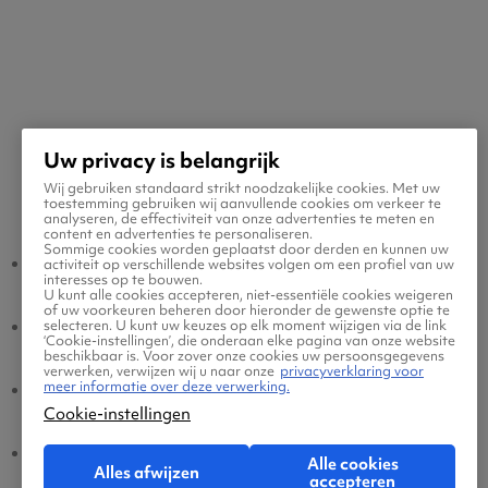
Uw privacy is belangrijk
Wij gebruiken standaard strikt noodzakelijke cookies. Met uw
Populaire vluchten
toestemming gebruiken wij aanvullende cookies om verkeer te
analyseren, de effectiviteit van onze advertenties te meten en
content en advertenties te personaliseren.
Sommige cookies worden geplaatst door derden en kunnen uw
Usak - Amsterdam
Amsterdam - Usak
activiteit op verschillende websites volgen om een profiel van uw
interesses op te bouwen.
U kunt alle cookies accepteren, niet-essentiële cookies weigeren
of uw voorkeuren beheren door hieronder de gewenste optie te
Usak - Eindhoven
Eindhoven - Usak
selecteren. U kunt uw keuzes op elk moment wijzigen via de link
‘Cookie-instellingen’, die onderaan elke pagina van onze website
beschikbaar is. Voor zover onze cookies uw persoonsgegevens
verwerken, verwijzen wij u naar onze
privacyverklaring voor
meer informatie over deze verwerking.
Usak - Brussel
Brussel - Usak
Cookie-instellingen
Usak - Dusseldorf
Dusseldorf - Usak
Alle cookies
Alles afwijzen
accepteren