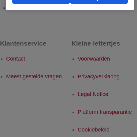
Usak - Rotterdam
Rotterdam - Usak
Klantenservice
Kleine lettertjes
Contact
Voorwaarden
Meest gestelde vragen
Privacyverklaring
Legal Notice
Platform transparantie
Cookiebeleid