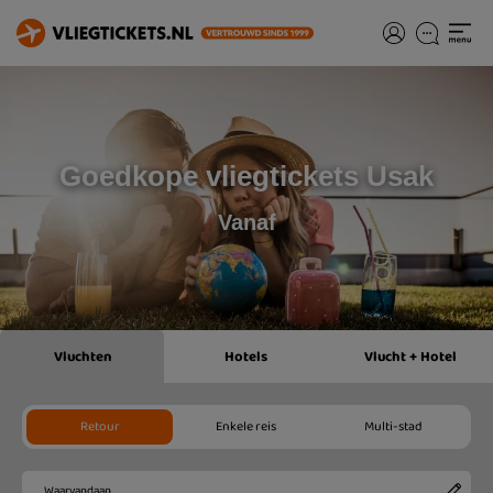
Goedkope vliegtickets Usak
Vanaf