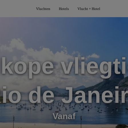
Vluchten
Hotels
Vlucht + Hotel
kope vliegti
io de Janei
Vanaf