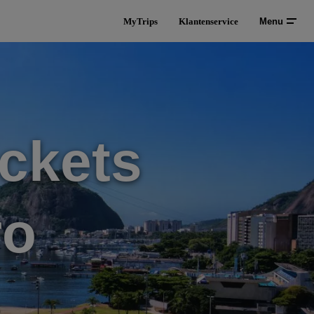
MyTrips
Klantenservice
Menu
ckets
ro