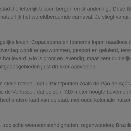
stad die letterlijk tussen bergen en stranden ligt. Deze
 natuurlijk het wereldberoemde carnaval. Je vliegt vanu
 dagelijks leven. Copacabana en Ipanema lopen naadloos o
Overdag wordt er gezwommen, gesport en geluierd, terwij
boulevard. Rio is groot en levendig, maar kent duidelijk
uitgaansgebieden juist drukker aanvoelen.
steile rotsen, met uitzichtpunten zoals de Pão de Açúca
us de Verlosser, dat op zo’n 710 meter hoogte boven op d
 heel andere kant van de stad, met oude koloniale huizen
, tropische weersomstandigheden, regenwouden; Brazilië 