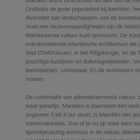
Marokko wordt beschouwd als een van de mees
Ondanks de grote populariteit bij toeristen,
diversiteit aan landschappen, van de besneeu
must-see bezienswaardigheden zijn de histori
Marokkaanse cultuur kunt opsnuiven. De Kou
indrukwekkende islamitische architectuur die
stad Chefchaouen, in het Rifgebergte, en de 
prachtige kustlijnen en duikmogelijkheden. Vo
leerlooierijen, onmisbaar. En de avonturiers 
missen.
De combinatie van adembenemende natuur, de g
waar paradijs. Marokko is daarnaast een lan
ongeveer 3 tot 4 uur duurt, is Marokko een p
zomervakanties. Dus of je nu op zoek bent naa
sprookjesachtig avontuur in de natuur, Marokko 