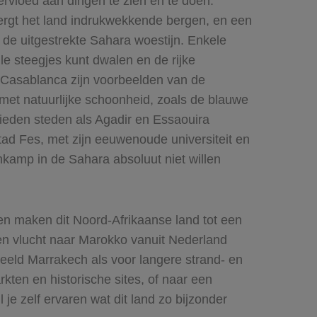
vloed aan dingen te zien en te doen.
bergt het land indrukwekkende bergen, en een
de uitgestrekte Sahara woestijn. Enkele
e steegjes kunt dwalen en de rijke
Casablanca zijn voorbeelden van de
met natuurlijke schoonheid, zoals de blauwe
ieden steden als Agadir en Essaouira
tad Fes, met zijn eeuwenoude universiteit en
jnkamp in de Sahara absoluut niet willen
en maken dit Noord-Afrikaanse land tot een
en vlucht naar Marokko vanuit Nederland
beeld Marrakech als voor langere strand- en
ten en historische sites, of naar een
 je zelf ervaren wat dit land zo bijzonder