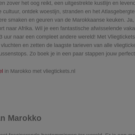
n zover het oog reikt, een uitgestrekte kustlijn en leven
e cultuur, ontdek woestijn, stranden en het Atlasgebergt
ere smaken en geuren van de Marokkaanse keuken. Ja, M
rt naar Afrika. Wil je een fantastische afwisselende vak
n 3 uur naar een compleet andere wereld! Met Vliegticke
 vluchten en zetten de laagste tarieven van alle vliegtick
e) tussenstops. Zo boek je in een paar stappen jouw perfe
el
in Marokko met vliegtickets.nl
an Marokko