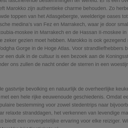
t fascinerende bestemmingen ter wereld. Er is een over
 heeft Marokko zijn authentieke charme behouden. Zo her
wde toppen van het Atlasgebergte, weelderige oases tot 
sche medina’s van Fez en Marrakech, waar je door small
toubia-moskee in Marrakech en de Hassan II-moskee in 
 je zeker gezien moet hebben. Marokko is ook gezegend 
Todgha Gorge in de Hoge Atlas. Voor strandliefhebbers b
or een duik in de cultuur is een bezoek aan de Koningss
onder ons zullen de nacht onder de sterren in een woesti
astvrije bevolking en natuurlijk de overheerlijke keuk
d met een hele rijke eeuwenoude geschiedenis. Omdat e
opulaire bestemming voor zowel stedentrips naar bijvoor
r relaxte stranddagen, het verkennen van levendige mark
biedt een onvergetelijke ervaring voor elke reiziger. Wil