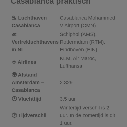
Casablanca praktisch
🛬 Luchthaven
Casablanca Mohammed
Casablanca
V Airport (CMN)
🛫
Schiphol (AMS),
Vertrekluchthavens
Rottermdam (RTM),
in NL
Eindhoven (EIN)
KLM, Air Maroc,
🛧 Airlines
Lufthansa
🌍 Afstand
Amsterdam –
2.329
Casablanca
🕑 Vluchttijd
3,5 uur
Wintertijd verschil is 2
🕑 Tijdverschil
uur. In de zomertijd is dit
1 uur.