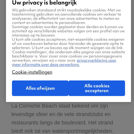
Uw privacy is belangrijk
Wij gebruiken standaard strikt noodzakelijke cookies. Met uw
#1 Ain Diab Beach
toestemming gebruiken wij aanvullende cookies om verkeer te
analyseren, de effectiviteit van onze advertenties te meten en
Ain Diab Beach is een van de meest populaire
content en advertenties te personaliseren.
Sommige cookies worden geplaatst door derden en kunnen uw
stranden in Casablanca. Het is een publiek
activiteit op verschillende websites volgen om een profiel van uw
interesses op te bouwen.
strand dat zich uitstrekt langs de kust en biedt
U kunt alle cookies accepteren, niet-essentiële cookies weigeren
of uw voorkeuren beheren door hieronder de gewenste optie te
een prachtig uitzicht op de Atlantische
selecteren. U kunt uw keuzes op elk moment wijzigen via de link
‘Cookie-instellingen’, die onderaan elke pagina van onze website
Oceaan. Het strand is goed onderhouden en
beschikbaar is. Voor zover onze cookies uw persoonsgegevens
verwerken, verwijzen wij u naar onze
privacyverklaring voor
biedt faciliteiten zoals ligstoelen, parasols,
meer informatie over deze verwerking.
speeltuinen en diverse eet- en
Cookie-instellingen
drinkgelegenheden.
Alle cookies
Alles afwijzen
accepteren
#2 La Corniche Beach
La Corniche Beach staat bekend om zijn
levendige sfeer en de vele strandclubs en
restaurants langs de boulevard. Het strand
biedt ook tal van watersportmogelijkheden.