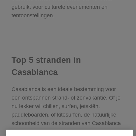
gebruikt voor culturele evenementen en
tentoonstellingen.
Top 5 stranden in
Casablanca
Casablanca is een ideale bestemming voor
een ontspannen strand- of zonvakantie. Of je
nu lekker wil chillen, surfen, jetskiën,
paddleboarden, of kitesurfen, de natuurlijke
schoonheid van de stranden van Casablanca
zal je niet teleurstellen.