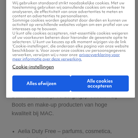
Luton is compacter dan Heathrow of Gatwick,
Wij gebruiken standaard strikt noodzakelijke cookies. Met uw
toestemming gebruiken wij aanvullende cookies om verkeer te
maar biedt een prima selectie winkels,
analyseren, de effectiviteit van onze advertenties te meten en
content en advertenties te personaliseren.
eetgelegenheden en basisfaciliteiten.
Sommige cookies worden geplaatst door derden en kunnen uw
activiteit op verschillende websites volgen om een profiel van uw
interesses op te bouwen.
U kunt alle cookies accepteren, niet-essentiële cookies weigeren
Winkelen op London Luton Airport
of uw voorkeuren beheren door hieronder de gewenste optie te
selecteren. U kunt uw keuzes op elk moment wijzigen via de link
‘Cookie-instellingen’, die onderaan elke pagina van onze website
beschikbaar is. Voor zover onze cookies uw persoonsgegevens
Nog even snel cadeaus of souvenirs scoren
verwerken, verwijzen wij u naar onze
privacyverklaring voor
meer informatie over deze verwerking.
voor je vertrek? Of gewoon zin om lekker te
Cookie-instellingen
shoppen? Dat kan op Luton! Het brede
aanbod varieert van lingerie bij Victoria’s
Alle cookies
Alles afwijzen
accepteren
Secret tot boeken en magazines bij WHSmith.
Daarnaast vind je verzorgingsproducten bij
Boots en make-up producten van hoge
kwaliteit bij MAC.
Aelia Duty Free – parfums, cosmetica,