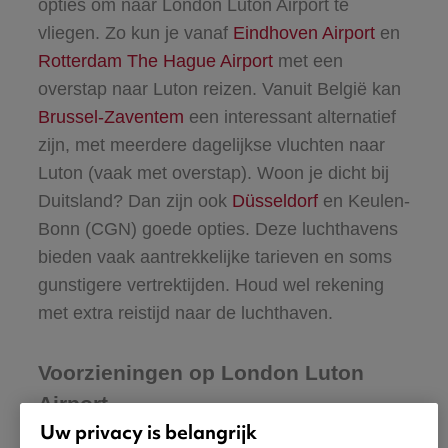
opties om naar London Luton Airport te
vliegen. Zo kun je vanaf
Eindhoven Airport
en
Rotterdam The Hague Airport
met een
overstap naar Luton reizen. Vanuit België kan
Brussel-Zaventem
een interessant alternatief
zijn, met meerdere dagelijkse vluchten naar
Luton (vaak met overstap). Woon je dicht bij
Duitsland? Dan zijn ook
Düsseldorf
en Keulen-
Bonn (CGN) goede opties. Deze luchthavens
bieden vaak aantrekkelijke tarieven en soms
gunstigere vertrektijden. Houd wel rekening
met extra reistijd naar de luchthaven.
Voorzieningen op London Luton
Airport
Uw privacy is belangrijk