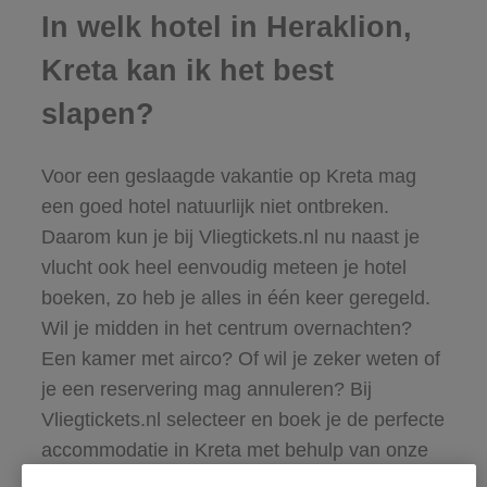
In welk hotel in Heraklion,
Kreta kan ik het best
slapen?
Voor een geslaagde vakantie op Kreta mag
een goed hotel natuurlijk niet ontbreken.
Daarom kun je bij Vliegtickets.nl nu naast je
vlucht ook heel eenvoudig meteen je
hotel
boeken
, zo heb je alles in één keer geregeld.
Wil je midden in het centrum overnachten?
Een kamer met airco? Of wil je zeker weten of
je een reservering mag annuleren? Bij
Vliegtickets.nl selecteer en boek je de perfecte
accommodatie in Kreta met behulp van onze
handige zoekfilters. We hebben keuze uit een