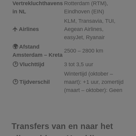
Vertrekluchthavens
Rotterdam (RTM),
in NL
Eindhoven (EIN)
KLM, Transavia, TUI,
🛧 Airlines
Aegean Airlines,
easyJet, Ryanair
🌍 Afstand
2500 – 2800 km
Amsterdam – Kreta
🕑 Vluchttijd
3 tot 3,5 uur
Wintertijd (oktober –
🕑 Tijdverschil
maart): +1 uur, z
omertijd
(maart – oktober): Geen
Transfers van en naar het