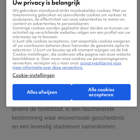
Uw privacy is belangrijk
uitgebreid assortiment aan hotels, variërend
Wij gebruiken standaard strikt noodzakelijke cookies. Met uw
toestemming gebruiken wij aanvullende cookies om verkeer te
van low budget tot accommodaties in het
analyseren, de effectiviteit van onze advertenties te meten en
content en advertenties te personaliseren.
luxere segment.
Sommige cookies worden geplaatst door derden en kunnen uw
activiteit op verschillende websites volgen om een profiel van uw
interesses op te bouwen.
U kunt alle cookies accepteren, niet-essentiële cookies weigeren
of uw voorkeuren beheren door hieronder de gewenste optie te
selecteren. U kunt uw keuzes op elk moment wijzigen via de link
‘Cookie-instellingen’, die onderaan elke pagina van onze website
beschikbaar is. Voor zover onze cookies uw persoonsgegevens
verwerken, verwijzen wij u naar onze
privacyverklaring voor
meer informatie over deze verwerking.
Wat kun je allemaal doen in
Cookie-instellingen
Heraklion?
Alle cookies
Alles afwijzen
accepteren
Heraklion, de grootste stad van Kreta en
tevens de hoofdstad, is een fascinerende
bestemming waar eeuwenoude geschiedenis
en een levendig stadsleven samenkomen.