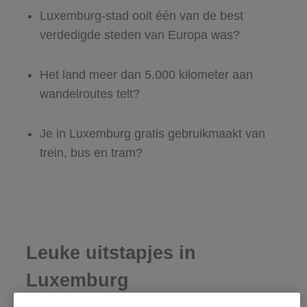
Luxemburg-stad ooit één van de best
verdedigde steden van Europa was?
Het land meer dan 5.000 kilometer aan
wandelroutes telt?
Je in Luxemburg gratis gebruikmaakt van
trein, bus en tram?
Leuke uitstapjes in
Luxemburg