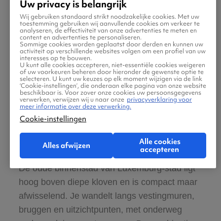
Uw privacy is belangrijk
Luxemburg-stad
Wij gebruiken standaard strikt noodzakelijke cookies. Met uw
toestemming gebruiken wij aanvullende cookies om verkeer te
analyseren, de effectiviteit van onze advertenties te meten en
content en advertenties te personaliseren.
Sommige cookies worden geplaatst door derden en kunnen uw
activiteit op verschillende websites volgen om een profiel van uw
interesses op te bouwen.
U kunt alle cookies accepteren, niet-essentiële cookies weigeren
of uw voorkeuren beheren door hieronder de gewenste optie te
selecteren. U kunt uw keuzes op elk moment wijzigen via de link
‘Cookie-instellingen’, die onderaan elke pagina van onze website
beschikbaar is. Voor zover onze cookies uw persoonsgegevens
verwerken, verwijzen wij u naar onze
privacyverklaring voor
meer informatie over deze verwerking.
Cookie-instellingen
Alle cookies
Alles afwijzen
accepteren
De oude binnenstad van Luxemburg-stad ligt
hoog boven diepe kloven en is compact maar
afwisselend. Je wandelt langs vestingmuren,
bruggen en uitzichtpunten, met onderweg