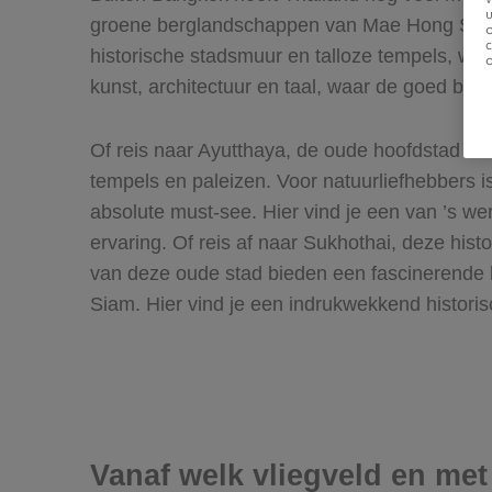
u
groene berglandschappen van Mae Hong Son e
historische stadsmuur en talloze tempels, wo
kunst, architectuur en taal, waar de goed be
Of reis naar Ayutthaya, de oude hoofdstad va
tempels en paleizen. Voor natuurliefhebbers 
absolute must-see. Hier vind je een van ’s 
ervaring. Of reis af naar Sukhothai, deze his
van deze oude stad bieden een fascinerende b
Siam. Hier vind je een indrukwekkend histori
Vanaf welk vliegveld en met