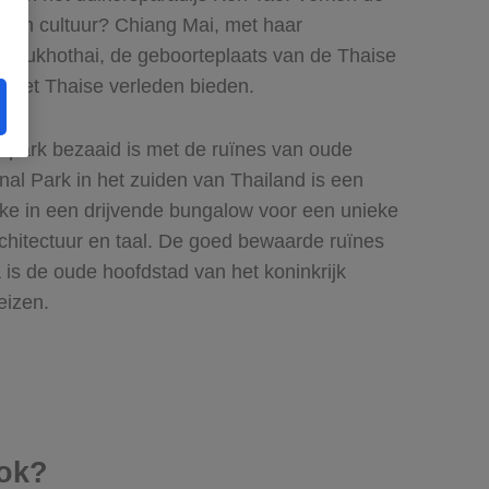
an cultuur? Chiang Mai, met haar
ek Sukhothai, de geboorteplaats van de Thaise
in het Thaise verleden bieden.
h park bezaaid is met de ruïnes van oude
al Park in het zuiden van Thailand is een
ke in een drijvende bungalow voor een unieke
architectuur en taal. De goed bewaarde ruïnes
is de oude hoofdstad van het koninkrijk
eizen.
kok?