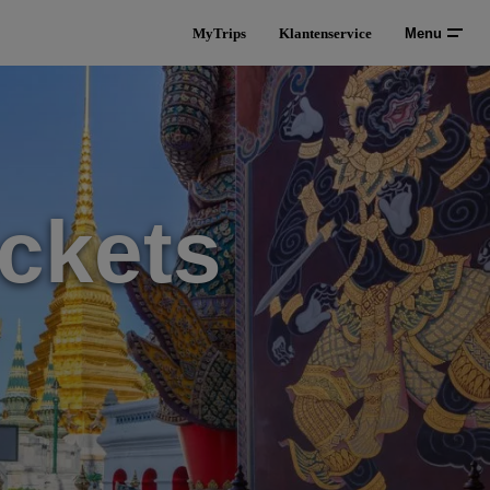
MyTrips
Klantenservice
Menu
ckets