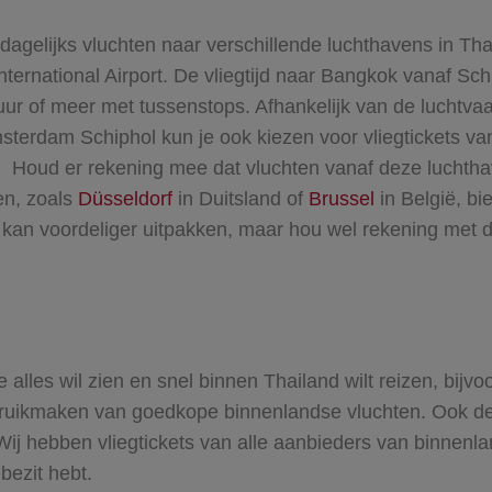
agelijks vluchten naar verschillende luchthavens in Th
ernational Airport. De vliegtijd naar Bangkok vanaf Sch
uur of meer met tussenstops. Afhankelijk van de luchtvaa
sterdam Schiphol kun je ook kiezen voor vliegtickets va
).
Houd er rekening mee dat vluchten vanaf deze luchthav
en, zoals
Düsseldorf
in Duitsland of
Brussel
in België, bi
t kan voordeliger uitpakken, maar hou wel rekening met d
 je alles wil zien en snel binnen Thailand wilt reizen, bi
ruikmaken van goedkope binnenlandse vluchten. Ook dez
. Wij hebben vliegtickets van alle aanbieders van binnenl
 bezit hebt.