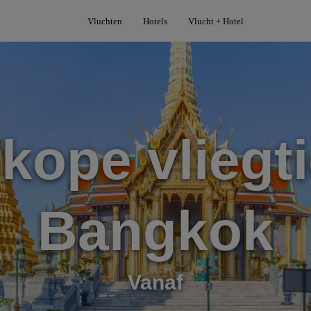
Vluchten
Hotels
Vlucht + Hotel
kope vliegti
Bangkok
Vanaf