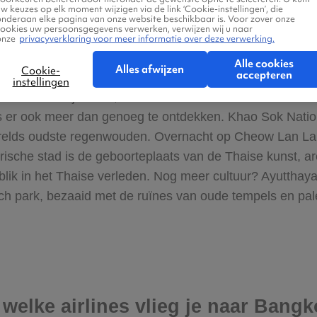
w keuzes op elk moment wijzigen via de link ‘Cookie-instellingen’, die
n de indrukwekkende watervallen van Erawan. Hou je v
onderaan elke pagina van onze website beschikbaar is. Voor zover onze
cookies uw persoonsgegevens verwerken, verwijzen wij u naar
rdt beschouwd als het culturele hart van Thailand. Bezo
onze
privacyverklaring voor meer informatie over deze verwerking.
waarde ruïnes van deze oude stad een fascinerende blik 
Alle cookies
Alles afwijzen
Cookie-
accepteren
instellingen
n het koninkrijk Siam, waar een indrukwekkend historisc
is er ook meer dan genoeg te ontdekken. Khao Sok Nation
werelds oudste regenwouden. Overnacht op Cheow Lan La
torische stad is de geboorteplaats van de Thaise kunst, 
lik in het Thaise verleden. Nog meer cultuur? Ayutthaya 
sch park, bezaaid met de ruïnes van oude tempels en pal
 welke airlines vlieg je naar Bang