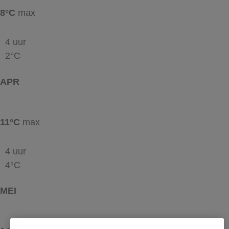
8°C
max
4 uur
2°C
APR
11°C
max
4 uur
4°C
MEI