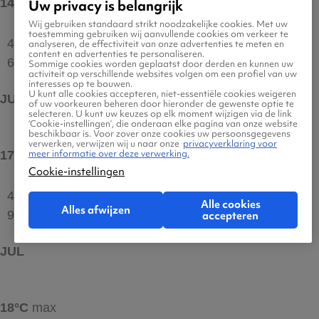
14°C
max
Uw privacy is belangrijk
Wij gebruiken standaard strikt noodzakelijke cookies. Met uw
toestemming gebruiken wij aanvullende cookies om verkeer te
4 uur
analyseren, de effectiviteit van onze advertenties te meten en
content en advertenties te personaliseren.
6°C
Sommige cookies worden geplaatst door derden en kunnen uw
activiteit op verschillende websites volgen om een profiel van uw
interesses op te bouwen.
U kunt alle cookies accepteren, niet-essentiële cookies weigeren
JUN
of uw voorkeuren beheren door hieronder de gewenste optie te
selecteren. U kunt uw keuzes op elk moment wijzigen via de link
‘Cookie-instellingen’, die onderaan elke pagina van onze website
beschikbaar is. Voor zover onze cookies uw persoonsgegevens
verwerken, verwijzen wij u naar onze
privacyverklaring voor
meer informatie over deze verwerking.
17°C
max
Cookie-instellingen
4 uur
Alle cookies
Alles afwijzen
9°C
accepteren
JUL
18°C
max