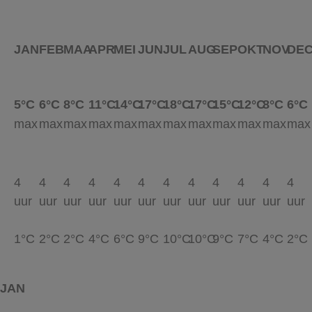
JAN
FEB
MAA
APR
MEI
JUN
JUL
AUG
SEP
OKT
NOV
DE
5°C
6°C
8°C
11°C
14°C
17°C
18°C
17°C
15°C
12°C
8°C
6°C
max
max
max
max
max
max
max
max
max
max
max
max
4
4
4
4
4
4
4
4
4
4
4
4
uur
uur
uur
uur
uur
uur
uur
uur
uur
uur
uur
uur
1°C
2°C
2°C
4°C
6°C
9°C
10°C
10°C
9°C
7°C
4°C
2°C
JAN