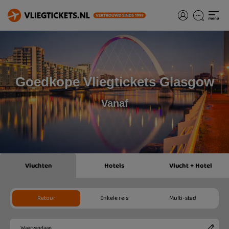
Goedkope Vliegtickets Glasgow
Vanaf