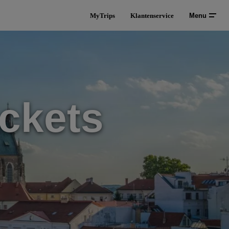
MyTrips
Klantenservice
Menu
ckets