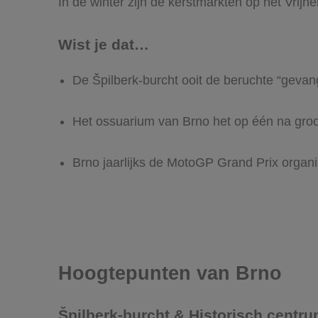
In de winter zijn de kerstmarkten op het Vrijhe
Wist je dat…
De Špilberk-burcht ooit de beruchte “geva
Het ossuarium van Brno het op één na groo
Brno jaarlijks de MotoGP Grand Prix organis
Hoogtepunten van Brno
Špilberk-burcht & Historisch centr