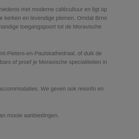
hiedenis met moderne cafécultuur en ligt op
che kerken en levendige pleinen. Omdat Brno
n handige toegangspoort tot de Moravische
int-Pieters-en-Paulskathedraal, of duik de
bars of proef je Moravische specialiteiten in
én accommodaties. We geven ook reisinfo en
 van mooie aanbiedingen.