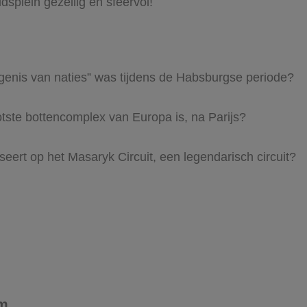
idsplein gezellig en sfeervol!
ngenis van naties” was tijdens de Habsburgse periode?
tste bottencomplex van Europa is, na Parijs?
eert op het Masaryk Circuit, een legendarisch circuit?
um