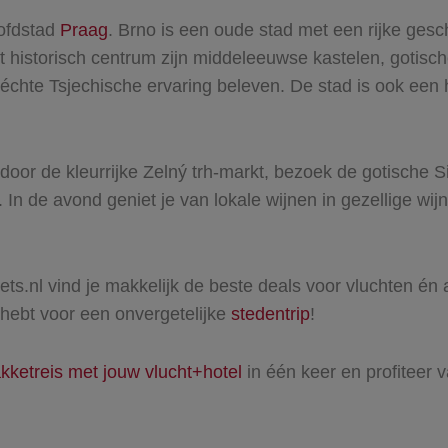
ofdstad
Praag
. Brno is een oude stad met een rijke gesc
et historisch centrum zijn middeleeuwse kastelen, gotis
n échte Tsjechische ervaring beleven. De stad is ook ee
door de kleurrijke Zelný trh-markt, bezoek de gotische S
In de avond geniet je van lokale wijnen in gezellige wijn
kets.nl vind je makkelijk de beste deals voor vluchten 
ig hebt voor een onvergetelijke
stedentrip
!
kketreis met jouw vlucht+hotel
in één keer en profiteer