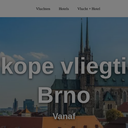
Vluchten
Hotels
Vlucht + Hotel
kope vliegti
Brno
Vanaf