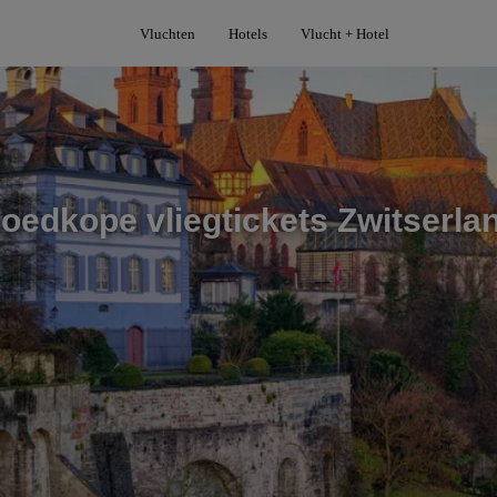
Vluchten
Hotels
Vlucht + Hotel
oedkope vliegtickets Zwitserla