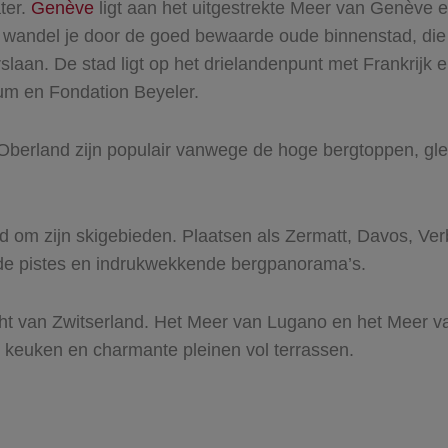
ter.
Genève
ligt aan het uitgestrekte Meer van Genève e
rn wandel je door de goed bewaarde oude binnenstad, di
slaan. De stad ligt op het drielandenpunt met Frankrijk 
m en Fondation Beyeler.
Oberland zijn populair vanwege de hoge bergtoppen, glet
nd om zijn skigebieden. Plaatsen als Zermatt, Davos, Ver
rde pistes en indrukwekkende bergpanorama’s.
ht van Zwitserland. Het Meer van Lugano en het Meer va
 keuken en charmante pleinen vol terrassen.