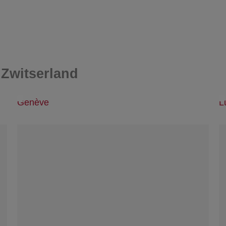
 Zwitserland
Genève
L