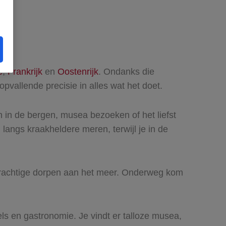
ë
,
Frankrijk
en
Oostenrijk
. Ondanks die
opvallende precisie in alles wat het doet.
en in de bergen, musea bezoeken of het liefst
 langs kraakheldere meren, terwijl je in de
derachtige dorpen aan het meer. Onderweg kom
ls en gastronomie. Je vindt er talloze musea,