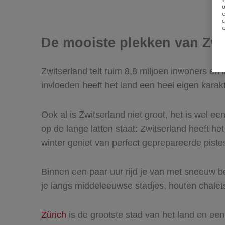
u
De mooiste plekken van Zwi
Zwitserland telt ruim 8,8 miljoen inwoners en 
invloeden heeft het land een heel eigen karakte
Ook al is Zwitserland niet groot, het is wel e
op de lange latten staat: Zwitserland heeft he
winter geniet van perfect geprepareerde piste
Binnen een paar uur rijd je van met sneeuw 
je langs middeleeuwse stadjes, houten chal
Zürich
is de grootste stad van het land en een