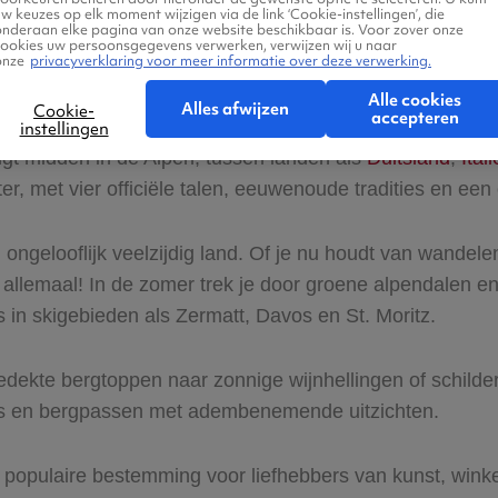
w keuzes op elk moment wijzigen via de link ‘Cookie-instellingen’, die
onderaan elke pagina van onze website beschikbaar is. Voor zover onze
cookies uw persoonsgegevens verwerken, verwijzen wij u naar
onze
privacyverklaring voor meer informatie over deze verwerking.
tserland
Alle cookies
Alles afwijzen
Cookie-
accepteren
instellingen
ligt midden in de Alpen, tussen landen als
Duitsland
,
Itali
r, met vier officiële talen, eeuwenoude tradities en een 
en ongelooflijk veelzijdig land. Of je nu houdt van wandel
t allemaal! In de zomer trek je door groene alpendalen en
s in skigebieden als Zermatt, Davos en St. Moritz.
bedekte bergtoppen naar zonnige wijnhellingen of schil
ets en bergpassen met adembenemende uitzichten.
 populaire bestemming voor liefhebbers van kunst, winke