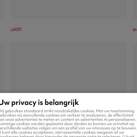
Sion
B
Uw privacy is belangrijk
Wij gebruiken standaard strikt noodzakelijke cookies. Met uw toestemming
ebruiken wij aanvullende cookies om verkeer te analyseren, de effectiviteit
an onze advertenties te meten en content en advertenties te personaliseren.
Sommige cookies worden geplaatst door derden en kunnen uw activiteit op
erschillende websites volgen om een profiel van uw interesses op te bouwen.
 kunt alle cookies accepteren, niet-essentiële cookies weigeren of uw
voorkeuren beheren door hieronder de gewenste optie te selecteren. U kunt