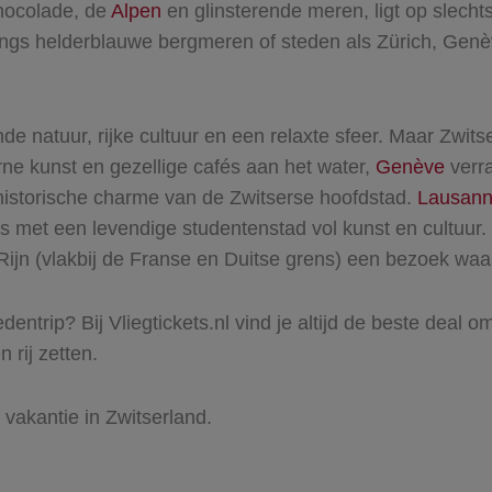
chocolade, de
Alpen
en glinsterende meren, ligt op slecht
angs helderblauwe bergmeren of steden als Zürich, Genè
 natuur, rijke cultuur en een relaxte sfeer. Maar Zwits
ne kunst en gezellige cafés aan het water,
Genève
verra
historische charme van de Zwitserse hoofdstad.
Lausan
 met een levendige studentenstad vol kunst en cultuur
Rijn (vlakbij de Franse en Duitse grens) een bezoek wa
dentrip? Bij Vliegtickets.nl vind je altijd de beste deal o
 rij zetten.
 vakantie in Zwitserland.