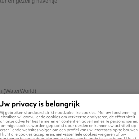
er en gezellig haventje
en (WaterWorld)
Uw privacy is belangrijk
nd
Wij gebruiken standaard strikt noodzakelijke cookies. Met uw toestemming
ebruiken wij aanvullende cookies om verkeer te analyseren, de effectiviteit
an onze advertenties te meten en content en advertenties te personaliseren.
Sommige cookies worden geplaatst door derden en kunnen uw activiteit op
erschillende websites volgen om een profiel van uw interesses op te bouwen.
 kunt alle cookies accepteren, niet-essentiële cookies weigeren of uw
voorkeuren beheren door hieronder de gewenste optie te selecteren. U kunt