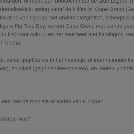
keboarden, of maak een boottocht naar de Blue Lagoon me
adrenalinekick: spring vanaf de kliffen bij Cape Greco (
klocaties van Cyprus met onderwatergrotten, scheepswra
ustigere Fig Tree Bay, verken Cape Greco met wandelpad
45 km) voor cultuur en het zoutmeer met flamingo’s. G
ch thema.
, verse gegrilde vis in het haventje, of internationale k
as), souvlaki (gegrilde vleesspiesen), en koele Cypriotis
t een van de mooiste stranden van Europa?
rsdorpje was?