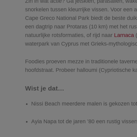
Zin in wat actie? Ga jetskiën, parasailen, wa
snorkelen tussen kleurrijke vissen. Voor een 
Cape Greco National Park biedt de beste dui
een dagtrip naar Protaras (10 km) met het r
natuurlijke rotsformaties, of rijd naar
Larnaca
(
waterpark van Cyprus met Grieks-mythologis
Foodies proeven mezze in traditionele tavernes
hoofdstraat. Probeer halloumi (Cypriotische ka
Wist je dat…
Nissi Beach meerdere malen is gekozen to
Ayia Napa tot de jaren ’80 een rustig visse