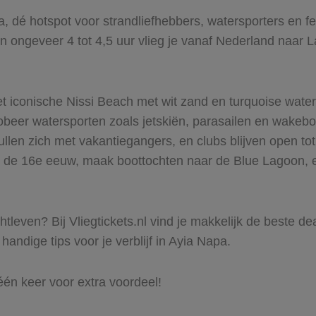
a, dé hotspot voor strandliefhebbers, watersporters en f
n ongeveer 4 tot 4,5 uur vlieg je vanaf Nederland naar L
t iconische Nissi Beach met wit zand en turquoise water
eer watersporten zoals jetskiën, parasailen en wakebo
llen zich met vakantiegangers, en clubs blijven open to
it de 16e eeuw, maak boottochten naar de Blue Lagoon, en
leven? Bij Vliegtickets.nl vind je makkelijk de beste de
handige tips voor je verblijf in Ayia Napa.
één keer voor extra voordeel!