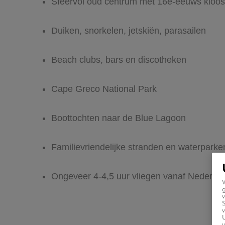
Sfeervol oud centrum met 16e-eeuws kloost
Duiken, snorkelen, jetskiën, parasailen
Beach clubs, bars en discotheken
Cape Greco National Park
Boottochten naar de Blue Lagoon
Familievriendelijke stranden en waterpark
Ongeveer 4-4,5 uur vliegen vanaf Nederla
g
v
v
U