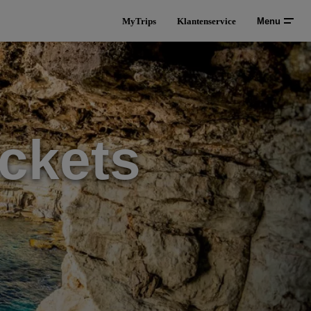
MyTrips
Klantenservice
Menu
ckets