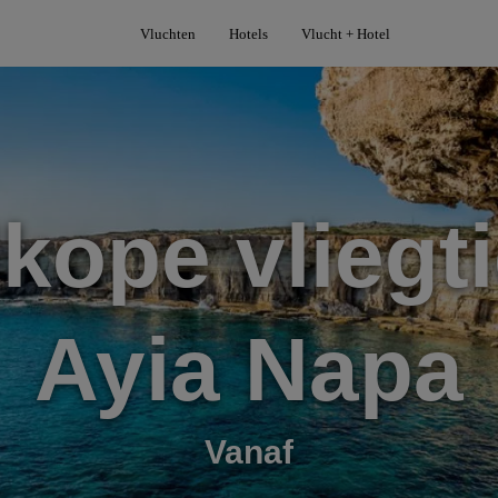
Vluchten
Hotels
Vlucht + Hotel
kope vliegti
Ayia Napa
Vanaf