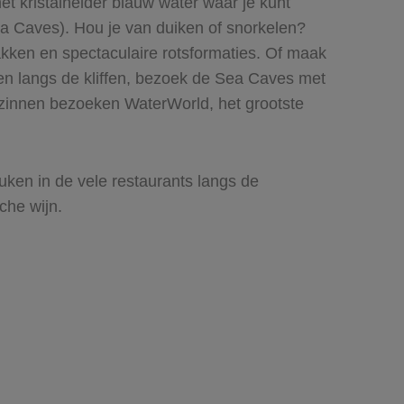
t kristalhelder blauw water waar je kunt
Sea Caves). Hou je van duiken of snorkelen?
kken en spectaculaire rotsformaties. Of maak
en langs de kliffen, bezoek de Sea Caves met
ezinnen bezoeken WaterWorld, het grootste
euken in de vele restaurants langs de
che wijn.