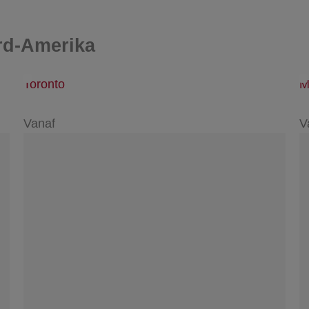
rd-Amerika
Toronto
M
Vanaf
V