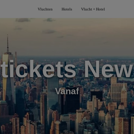
Vluchten
Hotels
Vlucht + Hotel
gtickets New
Vanaf