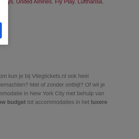
irways
,
United Airlines
,
Fly Play
,
Lufthansa
,
 kun je bij Vliegtickets.nl ook heel
vernachten? Met of zonder ontbijt? Of wil je
commodatie in New York City met behulp van
ow budget
tot accommodaties in het
luxere