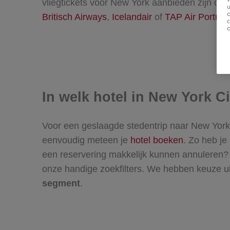
vliegtickets voor New York aanbieden zijn o.a
u
Britisch Airways
,
Icelandair
of
TAP Air Portuga
In welk hotel in New York Ci
Voor een geslaagde stedentrip naar New York C
eenvoudig meteen je
hotel boeken
. Zo heb je
een reservering makkelijk kunnen annuleren? 
onze handige zoekfilters. We hebben keuze ui
segment
.