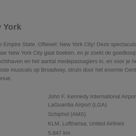
 York
he Empire State. Oftewel: New York City! Deze spectacul
p naar New York City gaat boeken, en je zoekt de goedkoops
luchthaven en het aantal medepassagiers in, en voor je 
este musicals op Broadway, struin door het enorme Cent
enue.
John F. Kennedy International Airpor
LaGuardia Airport (LGA)
Schiphol (AMS)
KLM, Lufthansa, United Airlines
5.847 km