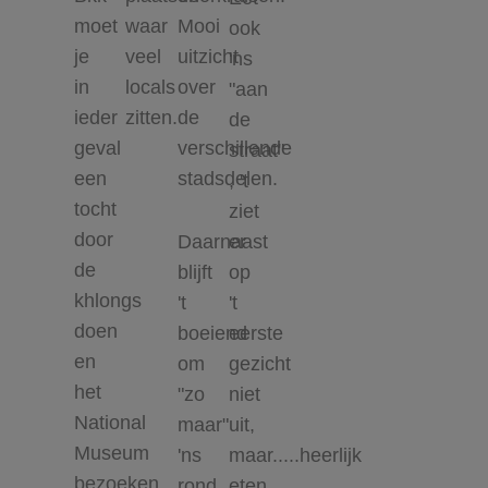
moet
waar
Mooi
ook
je
veel
uitzicht
'ns
in
locals
over
"aan
ieder
zitten.
de
de
geval
verschillende
straat"
een
stadsdelen.
, 't
tocht
ziet
door
Daarnaast
er
de
blijft
op
khlongs
't
't
doen
boeiend
eerste
en
om
gezicht
het
"zo
niet
National
maar"
uit,
Museum
'ns
maar.....heerlijk
bezoeken,
rond
eten.