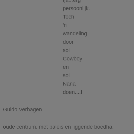
tja...erg
persoonlijk.
Toch
'n
wandeling
door
soi
Cowboy
en
soi
Nana
doen....!
Guido Verhagen
oude centrum, met paleis en liggende boedha.