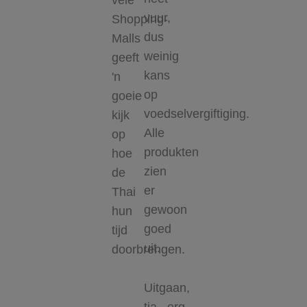
vele
vuur,
Shopping-
dus
Malls
weinig
geeft
kans
'n
op
goeie
voedselvergiftiging.
kijk
Alle
op
produkten
hoe
zien
de
er
Thai
gewoon
hun
goed
tijd
uit.
doorbrengen.
Uitgaan,