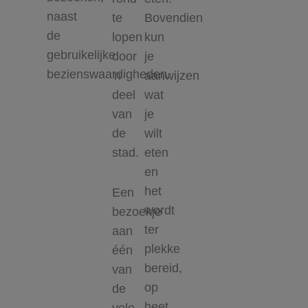
naast
te
Bovendien
de
lopen
kun
gebruikelijke
door
je
bezienswaardigheden.
'n
aanwijzen
deel
wat
van
je
de
wilt
stad.
eten
en
het
Een
wordt
bezoekje
ter
aan
plekke
één
bereid,
van
op
de
heet