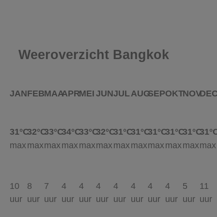
Weeroverzicht Bangkok
JAN
FEB
MAA
APR
MEI
JUN
JUL
AUG
SEP
OKT
NOV
DE
31°C
32°C
33°C
34°C
33°C
32°C
31°C
31°C
31°C
31°C
31°C
31°
max
max
max
max
max
max
max
max
max
max
max
max
10
8
7
4
4
4
4
4
4
4
5
11
uur
uur
uur
uur
uur
uur
uur
uur
uur
uur
uur
uur