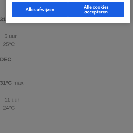
Alle cookies
Alles afwijzen
accepteren
31°C
max
5 uur
25°C
DEC
31°C
max
11 uur
24°C