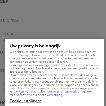
SEP
31°C
max
4 uur
26°C
Uw privacy is belangrijk
Wij gebruiken standaard strikt noodzakelijke cookies. Met uw
OKT
toestemming gebruiken wij aanvullende cookies om verkeer te
analyseren, de effectiviteit van onze advertenties te meten en
content en advertenties te personaliseren.
Sommige cookies worden geplaatst door derden en kunnen uw
activiteit op verschillende websites volgen om een profiel van uw
31°C
max
interesses op te bouwen.
U kunt alle cookies accepteren, niet-essentiële cookies weigeren
of uw voorkeuren beheren door hieronder de gewenste optie te
selecteren. U kunt uw keuzes op elk moment wijzigen via de link
4 uur
‘Cookie-instellingen’, die onderaan elke pagina van onze website
beschikbaar is. Voor zover onze cookies uw persoonsgegevens
26°C
verwerken, verwijzen wij u naar onze
privacyverklaring voor
meer informatie over deze verwerking.
Cookie-instellingen
NOV