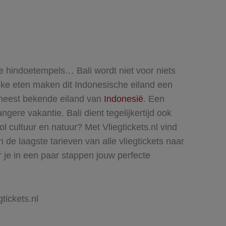
e hindoetempels… Bali wordt niet voor niets
ijke eten maken dit Indonesische eiland een
t meest bekende eiland van
Indonesië
. Een
gere vakantie. Bali dient tegelijkertijd ook
ol cultuur en natuur?
Met Vliegtickets.nl vind
n de laagste tarieven van alle vliegtickets naar
er je in een paar stappen jouw perfecte
gtickets.nl