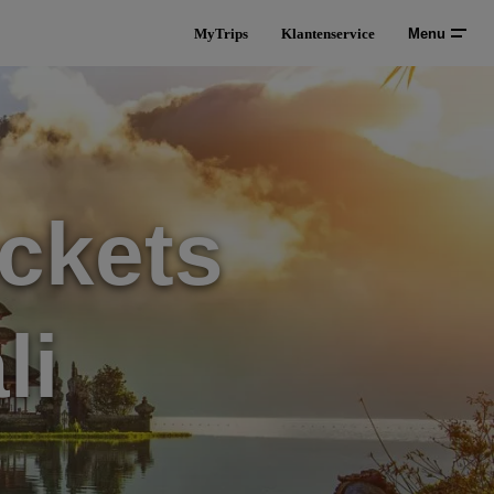
MyTrips
Klantenservice
Menu
ckets
li