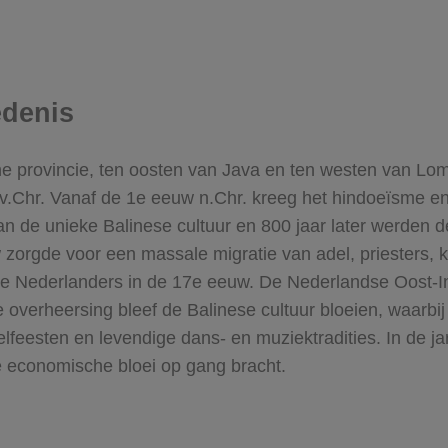
edenis
che provincie, ten oosten van Java en ten westen van L
 v.Chr. Vanaf de 1e eeuw n.Chr. kreeg het hindoeïsme e
van de unieke Balinese cultuur en 800 jaar later werden 
w zorgde voor een massale migratie van adel, priesters,
e Nederlanders in de 17e eeuw.
De Nederlandse Oost-In
e overheersing bleef de Balinese cultuur bloeien, waarbi
pelfeesten en levendige dans- en muziektradities. In de 
e economische bloei op gang bracht.