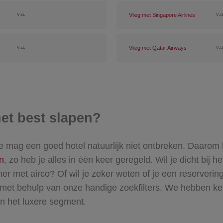
v.a.
v.a
Vlieg met Singapore Airlines
v.a.
v.a
Vlieg met Qatar Airways
 het best slapen?
 mag een goed hotel natuurlijk niet ontbreken. Daarom kun
n
, zo heb je alles in één keer geregeld. Wil je dicht bi
met airco? Of wil je zeker weten of je een reservering 
met behulp van onze handige zoekfilters. We hebben keu
n het luxere segment.