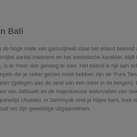
n Bali
en de hoge mate van gastvrijheid staat het eiland bekend
jke aantal inwoners en het toeristische karakter, blijft
 is er meer dan genoeg te zien. Het eiland is rijk aan sc
mpels die je zeker gezien moet hebben zijn de ‘Pura Tan
an’ (gelegen aan de rand van een meer in de bergen). 
en van Jatiluwih en de majestueuze watervallen van Seku
sparadijs Uluwatu. In Seminyak vind je hippe bars, luxe re
taat om zijn geweldige uitgaansleven.