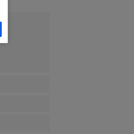
.
.
.