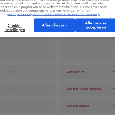
w keuzes op elk moment wijzigen via de link ‘Cookie-instellingen’, die
onderaan elke pagina van onze website beschikbaar is. Voor zover onze
cookies uw persoonsgegevens verwerken, verwijzen wij u naar
onze
privacyverklaring voor meer informatie over deze verwerking.
Alle cookies
Alles afwijzen
Cookie-
accepteren
instellingen
v.a.
v.a
Vlieg met KLM
v.a.
v.a
Vlieg met Garuda Indonesia
v.a.
v.a
Vlieg met Emirates