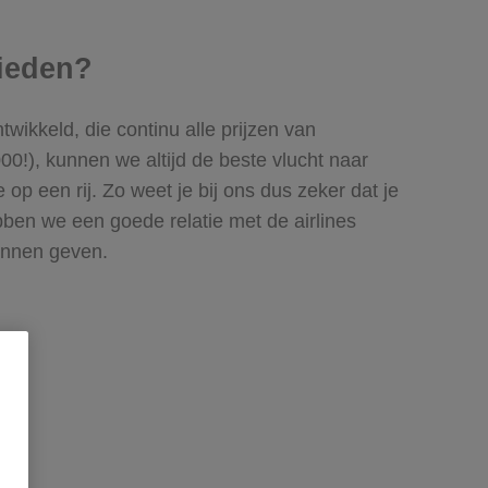
bieden?
twikkeld, die continu alle prijzen van
0!), kunnen we altijd de beste vlucht naar
 op een rij. Zo weet je bij ons dus zeker dat je
bben we een goede relatie met de airlines
unnen geven.